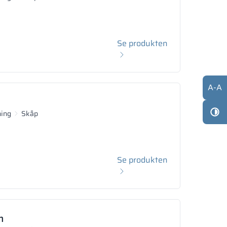
Se produkten
A
-
A
ning
Skåp
Se produkten
m