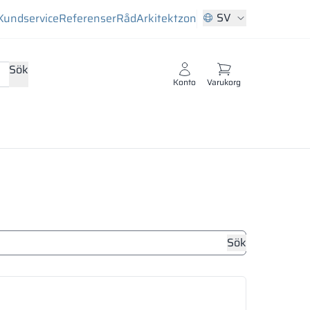
SV
Kundservice
Referenser
Råd
Arkitektzon
Sök
Konto
Varukorg
Sök