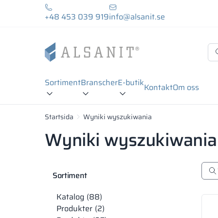
+48 453 039 919
info@alsanit.se
Sortiment
Branscher
E-butik
Kontakt
Om oss
Startsida
Wyniki wyszukiwania
Wyniki wyszukiwania 
Sortiment
Katalog
88
Produkter
2