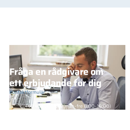
Fråga en rådgivare om
ett erbjudande för dig
Kontaktformulär
+48 453 039 919
(mån–fre 8:00–16:00)