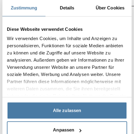
Zustimmung
Details
Über Cookies
Intyg och certifikat
Diese Webseite verwendet Cookies
Wir verwenden Cookies, um Inhalte und Anzeigen zu
Våra produkter stöds inte bara av erfarenhet och
personalisieren, Funktionen für soziale Medien anbieten
professionalism, utan också av konkreta intyg och
zu können und die Zugriffe auf unsere Website zu
certifikat som bekräftar deras kvalitet och säkerhet. Vi
analysieren. Außerdem geben wir Informationen zu Ihrer
har nödvändiga hygienintyg, Europeisk Teknisk
Verwendung unserer Website an unsere Partner für
Bedömning och CE-certifikat som utfärdats av det
soziale Medien, Werbung und Analysen weiter. Unsere
välrenommerade Institutet för Byggteknik, samt TÜV-
Partner führen diese Informationen möglicherweise mit
certifikat.
weiteren Daten zusammen, die Sie ihnen bereitgestellt
haben oder die sie im Rahmen Ihrer Nutzung der Dienste
Vi testar våra produkter och genomför cykliska
gesammelt haben.
kvalitetstester för att garantera deras högsta kvalitet.
Alle zulassen
Den beviljade garantin utgör ett konkret åtagande, stött
av nödvändiga intyg och certifikat för våra produkter.
Anpassen