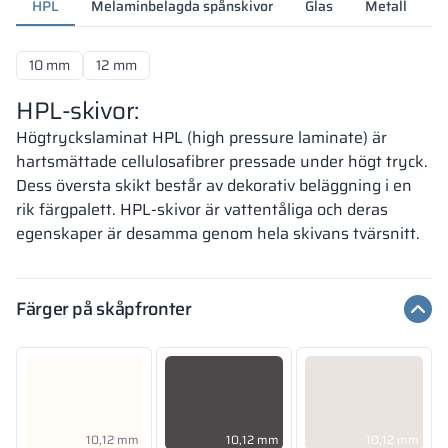
HPL
Melaminbelagda spånskivor
Glas
Metall
S
10 mm
12 mm
HPL-skivor:
Högtryckslaminat HPL (high pressure laminate) är
hartsmättade cellulosafibrer pressade under högt tryck.
Dess översta skikt består av dekorativ beläggning i en
rik färgpalett. HPL-skivor är vattentåliga och deras
egenskaper är desamma genom hela skivans tvärsnitt.
Färger på skåpfronter
10,12 mm
10,12 mm
10,12 mm