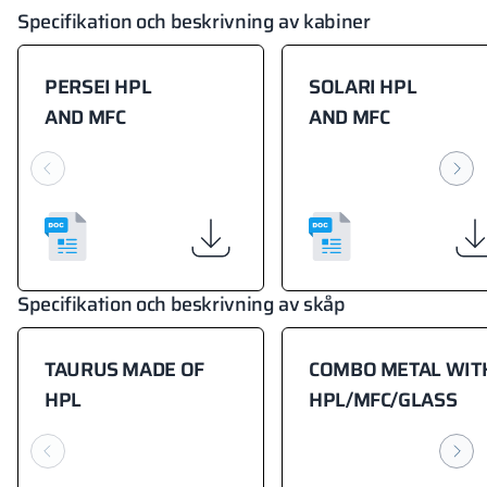
Specifikation och beskrivning av kabiner
18 mm
18 mm
18 mm
OKAPI NUT
PORTLAND ASH
RETRO OAK
PERSEI HPL
SOLARI HPL
AND MFC
AND MFC
18 mm
BELLATO
Färger på kabiner och möbler
Specifikation och beskrivning av skåp
Färgerna på materialen enligt RAL-klassificering är endast
TAURUS MADE OF
COMBO METAL WIT
vägledande. Visade dekorer kan avvika från de faktiska
beroende på skärmens inställningar och egenskaper.
HPL
HPL/MFC/GLASS