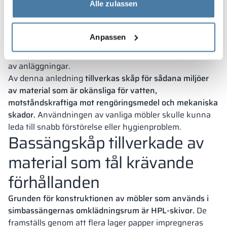
förhållanden – hög luftfuktighet, frekvent kontakt med
Alle zulassen
vatten och intensiv användning av lokalerna.
Inredningselementen måste vara utformade för tung
Anpassen
användning och enkla att hålla rena.
Därför är lösningar
avsedda för torra utrymmen inte lämpliga i denna typ
av anläggningar.
Av denna anledning
tillverkas skåp för sådana miljöer
av material som är okänsliga för vatten,
motståndskraftiga mot rengöringsmedel och mekaniska
skador.
Användningen av vanliga möbler skulle kunna
leda till snabb förstörelse eller hygienproblem.
Bassängskåp tillverkade av
material som tål krävande
förhållanden
Grunden för konstruktionen av möbler som används i
simbassängernas omklädningsrum är HPL-skivor.
De
framställs genom att flera lager papper impregneras