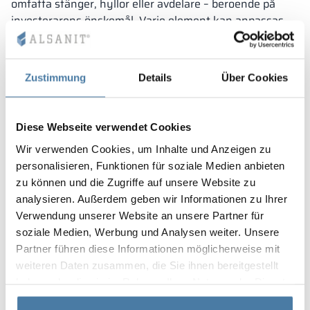
omfatta stänger, hyllor eller avdelare – beroende på
investerarens önskemål. Varje element kan anpassas
för att säkerställa användarvänlighet och säker
förvaring.
Bassängskåp – anpassade
Zustimmung
Details
Über Cookies
för olika typer av
anläggningar
Diese Webseite verwendet Cookies
Våra skåp används inte bara i inomhusbad, utan även i
Wir verwenden Cookies, um Inhalte und Anzeigen zu
vattenparker, SPA-avdelningar och sportanläggningar.
personalisieren, Funktionen für soziale Medien anbieten
Deras mångsidighet gör det möjligt att bevara en
zu können und die Zugriffe auf unsere Website zu
enhetlig inredning i hela byggnaden, vilket förenklar
analysieren. Außerdem geben wir Informationen zu Ihrer
förvaltningen av infrastrukturen.
Verwendung unserer Website an unsere Partner für
I sportanläggningar krävs lösningar som är hållbara och
soziale Medien, Werbung und Analysen weiter. Unsere
lätta att hålla rena.
Partner führen diese Informationen möglicherweise mit
Därför är valet av rätt material och
konstruktion avgörande. HPL-skivan som används i
weiteren Daten zusammen, die Sie ihnen bereitgestellt
ALSANIT:s möbler uppfyller dessa krav.
haben oder die sie im Rahmen Ihrer Nutzung der Dienste
I simbassängernas omklädningsrum råder specifika
gesammelt haben.