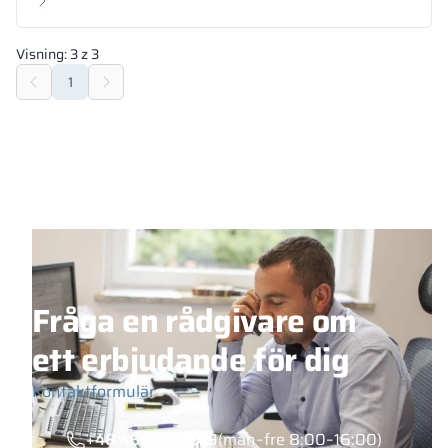
Visning:
3
z
3
1
Fråga en rådgivare om
ett erbjudande för dig
Kontaktformulär
+48 453 039 919
(mån–fre 8:00–16:00)