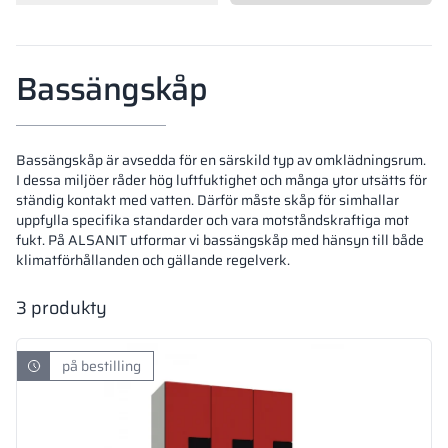
Vela
Rumsavdelare
Altus
L-formade skåp
metallskåp
Bassängskåp
Lamele
Bänkar och om
Bassängskåp är avsedda för en särskild typ av omklädningsrum.
Skåplås
I dessa miljöer råder hög luftfuktighet och många ytor utsätts för
ständig kontakt med vatten. Därför måste skåp för simhallar
uppfylla specifika standarder och vara motståndskraftiga mot
fukt. På ALSANIT utformar vi bassängskåp med hänsyn till både
klimatförhållanden och gällande regelverk.
3
produkty
på bestilling