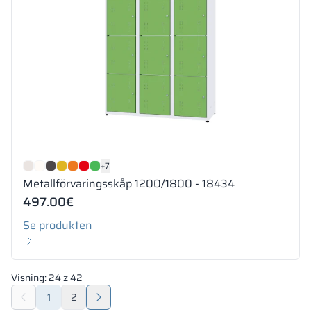
+7
Metallförvaringsskåp 1200/1800 - 18434
497.00
€
Se produkten
Visning:
24
z
42
1
2