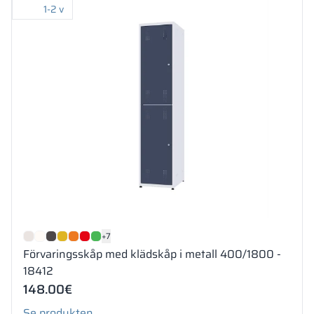
1-2 v
+7
Förvaringsskåp med klädskåp i metall 400/1800 -
18412
148.00
€
Se produkten