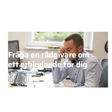
Fråga en rådgivare om
ett erbjudande för dig
Kontaktformulär
+48 453 039 919
(mån–fre 8:00–16:00)