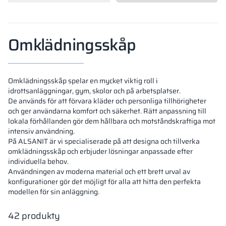
Vela
Rumsavdelare
Altus
L-formade skåp
metallskåp
Omklädningsskåp
Lamele
Bänkar och om
Omklädningsskåp spelar en mycket viktig roll i
Skåplås
idrottsanläggningar, gym, skolor och på arbetsplatser.
De används för att förvara kläder och personliga tillhörigheter
och ger användarna komfort och säkerhet. Rätt anpassning till
lokala förhållanden gör dem hållbara och motståndskraftiga mot
intensiv användning.
På ALSANIT är vi specialiserade på att designa och tillverka
omklädningsskåp och erbjuder lösningar anpassade efter
individuella behov.
Användningen av moderna material och ett brett urval av
konfigurationer gör det möjligt för alla att hitta den perfekta
modellen för sin anläggning.
42
produkty