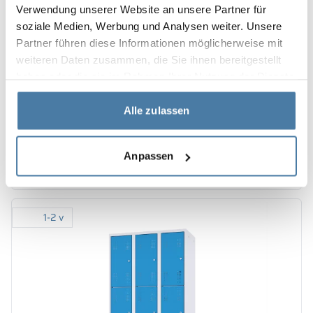
Verwendung unserer Website an unsere Partner für
soziale Medien, Werbung und Analysen weiter. Unsere
Partner führen diese Informationen möglicherweise mit
weiteren Daten zusammen, die Sie ihnen bereitgestellt
haben oder die sie im Rahmen Ihrer Nutzung der Dienste
gesammelt haben.
+7
Alle zulassen
Metallskåp med fack 600/1800 - 18323
270.00
€
Se produkten
Anpassen
1-2 v