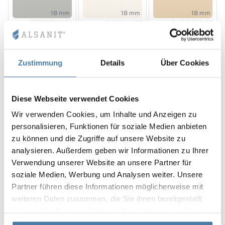
18 mm
18 mm
18 mm
PERFECT GREY
PURE WHITE
CLASSIC BEIGE
RAL 7035
RAL 9010
RAL 1015
Zustimmung
Details
Über Cookies
18 mm
18 mm
18 mm
Diese Webseite verwendet Cookies
DARK GREY
SILESIAN GREY
CLASSIC BLACK
RAL 7037
RAL 7043
RAL 9005
Wir verwenden Cookies, um Inhalte und Anzeigen zu
personalisieren, Funktionen für soziale Medien anbieten
zu können und die Zugriffe auf unsere Website zu
analysieren. Außerdem geben wir Informationen zu Ihrer
Verwendung unserer Website an unsere Partner für
18 mm
18 mm
18 mm
soziale Medien, Werbung und Analysen weiter. Unsere
SUNNY YELLOW
DEEP ORANGE
RED DELUXE
Partner führen diese Informationen möglicherweise mit
RAL 1023
RAL 2000
RAL 3020
weiteren Daten zusammen, die Sie ihnen bereitgestellt
haben oder die sie im Rahmen Ihrer Nutzung der Dienste
gesammelt haben.