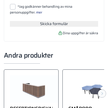
Bifoga filer
*Jag godkänner behandling av mina
Sök
personuppgifter.
mer
Skicka formulär
Dina uppgifter är säkra
Andra produkter