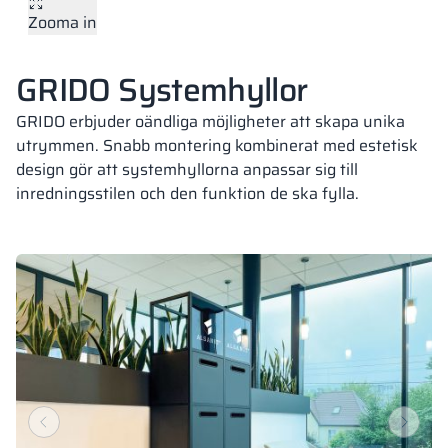
Zooma in
Vela
Rumsavdelare
Altus
L-formade skåp
metallskåp
GRIDO Systemhyllor
Lamele
Bänkar och om
GRIDO erbjuder oändliga möjligheter att skapa unika
utrymmen. Snabb montering kombinerat med estetisk
design gör att systemhyllorna anpassar sig till
Skåplås
inredningsstilen och den funktion de ska fylla.