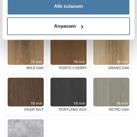
Alle zulassen
18 mm
18 mm
18 mm
FOREST GREEN
BLUE BAY
LUND BIRCH
RAL 6018
RAL 5005
Anpassen
18 mm
18 mm
18 mm
WILD OAK
PORTO CHERRY
GRAND OAK
18 mm
18 mm
18 mm
OKAPI NUT
PORTLAND ASH
RETRO OAK