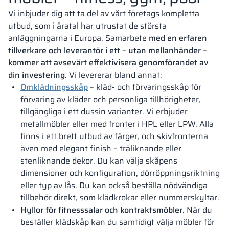
Vi inbjuder dig att ta del av vårt företags kompletta
utbud, som i åratal har utrustat de största
anläggningarna i Europa. Samarbete
med en erfaren
tillverkare och leverantör i ett – utan mellanhänder –
kommer att avsevärt effektivisera genomförandet av
din investering
. Vi levererar bland annat:
Omklädningsskåp
– kläd- och förvaringsskåp för
förvaring av kläder och personliga tillhörigheter,
tillgängliga i ett dussin varianter. Vi erbjuder
metallmöbler eller med fronter i HPL eller LPW. Alla
finns i ett brett utbud av färger, och skivfronterna
även med elegant finish – träliknande eller
stenliknande dekor. Du kan välja skåpens
dimensioner och konfiguration, dörröppningsriktning
eller typ av lås. Du kan också beställa nödvändiga
tillbehör direkt, som klädkrokar eller nummerskyltar.
Hyllor för fitnesssalar och kontraktsmöbler
. När du
beställer klädskåp kan du samtidigt välja möbler för