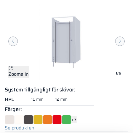
Zooma in
Zooma in
Zooma in
Zooma in
Zooma in
Zooma in
1/6
System tillgängligt för skivor:
HPL
10 mm
12 mm
Färger:
+7
Se produkten