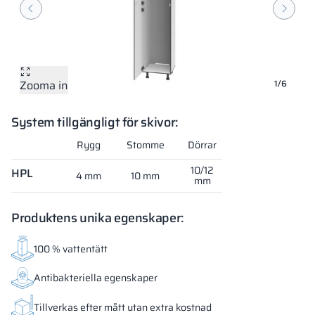
Zooma in
Zooma in
Zooma in
Zooma in
Zooma in
Zooma in
1/6
System tillgängligt för skivor:
Rygg
Stomme
Dörrar
10/12
HPL
4 mm
10 mm
mm
Produktens unika egenskaper:
100 % vattentätt
Antibakteriella egenskaper
Tillverkas efter mått utan extra kostnad