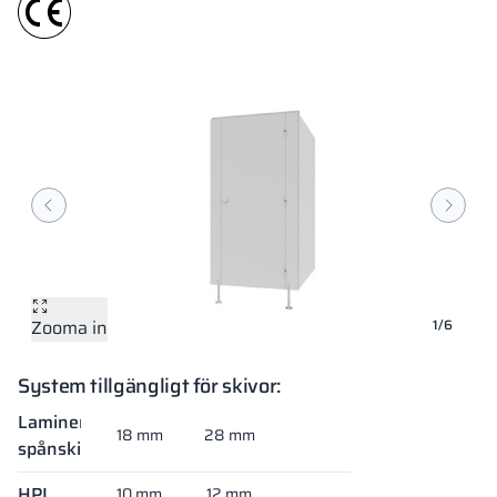
Zooma in
Zooma in
Zooma in
Zooma in
Zooma in
Zooma in
1/6
System tillgängligt för skivor:
Laminerad
18 mm
28 mm
spånskiva
HPL
10 mm
12 mm