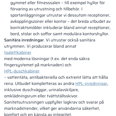
gymmet eller fitnesssalen – till exempel hyllor för
förvaring av utrustning och tillbehör. I
sportanläggningar utrustar vi dessutom receptioner,
avkopplingszoner eller kontor – det breda utbudet av
kontraktsmöbler inkluderar bland annat receptioner,
bord, stolar och soffor samt modulära kontorshyllor.
Sanitära inredningar
. Vi utrustar också sanitära
utrymmen. Vi producerar bland annat
toalettkabiner
med moderna lösningar (t.ex. det enda säkra
fingersystemet på marknaden) och
HPL-duschkabiner
– vattentäta, antibakteriella och extremt lätta att hålla
rena. Utbudet kompletteras av andra
HPL-inredningar
,
inklusive duschväggar, urinalavskiljare,
omklädningsrum eller tvättställsskivor.
Sanitetsutrusningen uppfyller lagkrav och svarar på
marknadstrender, vilket ger användarna säkerhet,
komfort och en känsla av integritet.