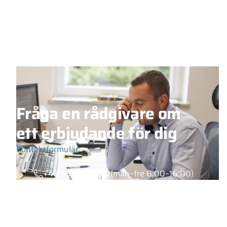
Fråga en rådgivare om
ett erbjudande för dig
Kontaktformulär
+48 453 039 919
(mån–fre 8:00–16:00)