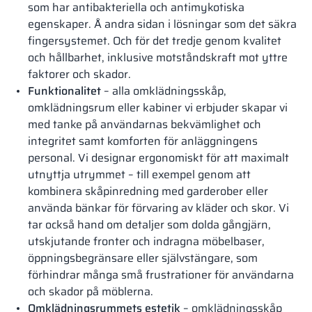
som har antibakteriella och antimykotiska
egenskaper. Å andra sidan i lösningar som det säkra
fingersystemet. Och för det tredje genom kvalitet
och hållbarhet, inklusive motståndskraft mot yttre
faktorer och skador.
Funktionalitet
– alla omklädningsskåp,
omklädningsrum eller kabiner vi erbjuder skapar vi
med tanke på användarnas bekvämlighet och
integritet samt komforten för anläggningens
personal. Vi designar ergonomiskt för att maximalt
utnyttja utrymmet – till exempel genom att
kombinera skåpinredning med garderober eller
använda bänkar för förvaring av kläder och skor. Vi
tar också hand om detaljer som dolda gångjärn,
utskjutande fronter och indragna möbelbaser,
öppningsbegränsare eller självstängare, som
förhindrar många små frustrationer för användarna
och skador på möblerna.
Omklädningsrummets estetik
– omklädningsskåp