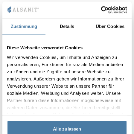
visa detaljer
Installationer med HPL
Zustimmung
Details
Über Cookies
Diese Webseite verwendet Cookies
Wir verwenden Cookies, um Inhalte und Anzeigen zu
personalisieren, Funktionen für soziale Medien anbieten
zu können und die Zugriffe auf unsere Website zu
analysieren. Außerdem geben wir Informationen zu Ihrer
Verwendung unserer Website an unsere Partner für
Zooma in
soziale Medien, Werbung und Analysen weiter. Unsere
Partner führen diese Informationen möglicherweise mit
weiteren Daten zusammen, die Sie ihnen bereitgestellt
HPL-skivor är vattentäta och exceptionellt hållbara,
haben oder die sie im Rahmen Ihrer Nutzung der Dienste
vilket gör att de får allt fler tillämpningar inom
gesammelt haben.
byggnadsindustrin och möbeltillverkningen. Vi har
Alle zulassen
arbetat med dem i över 20 år.