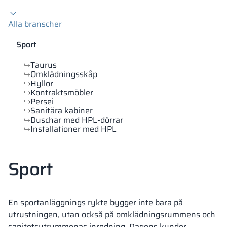
Vela
Alla branscher
Rumsavdelare
Altus
L-formade skåp
metallskåp
Sport
Lamele
Bänkar och om
Taurus
Omklädningsskåp
Hyllor
Skåplås
Kontraktsmöbler
Persei
Sanitära kabiner
Duschar med HPL-dörrar
Installationer med HPL
Sport
En sportanläggnings rykte bygger inte bara på
utrustningen, utan också på omklädningsrummens och
sanitetsutrymmenas inredning. Dagens kunder