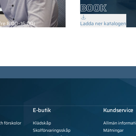
m
BOOK
fre 8:00–16:00)
Ladda ner katalogen
E-butik
Kundservice
ch förskolor
Klädskåp
Allmän informat
Skolförvaringsskåp
Mätningar