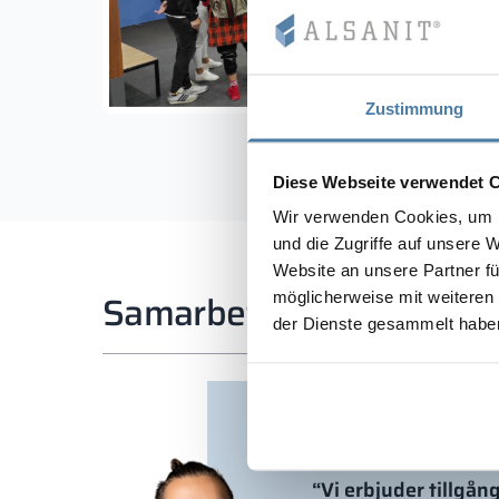
Zustimmung
Diese Webseite verwendet 
Wir verwenden Cookies, um I
und die Zugriffe auf unsere 
Website an unsere Partner fü
Samarbete med media
möglicherweise mit weiteren
der Dienste gesammelt habe
“Vi erbjuder tillgån