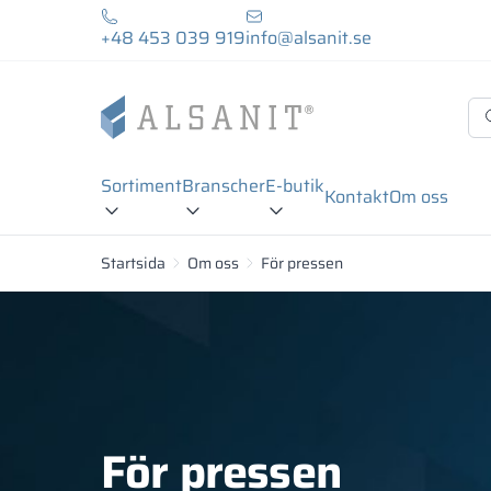
+48 453 039 919
info@alsanit.se
Sortiment
Branscher
E-butik
Kontakt
Om oss
Startsida
Om oss
För pressen
För pressen