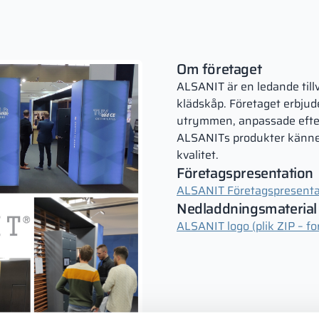
Om företaget
ALSANIT är en ledande till
klädskåp. Företaget erbjude
utrymmen, anpassade efter
ALSANITs produkter kännet
kvalitet.
Företagspresentation
ALSANIT Företagspresenta
Nedladdningsmaterial
ALSANIT logo (plik ZIP – for