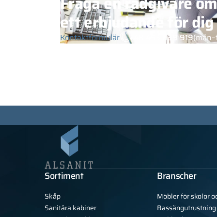
Fråga en rådgivare o
ett erbjudande för dig
Kontaktformulär
+48 453 039 919
(mån–
Sortiment
Branscher
Skåp
Möbler för skolor o
Sanitära kabiner
Bassängutrustning