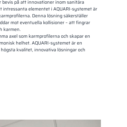
 bevis på att innovationer inom sanitära
st intressanta elementet i AQUARI-systemet är
karmprofilerna. Denna lösning säkerställer
dar mot eventuella kollisioner – att fingrar
ch karmen.
mma axel som karmprofilerna och skapar en
18,28 mm
18 mm
18 mm
18,28 mm
onisk helhet. AQUARI-systemet är en
PURE WHITE
CLASSIC BEIGE
DARK GREY
SILESIAN GREY
högsta kvalitet, innovativa lösningar och
RAL 9010
RAL 1015
RAL 7037
RAL 7043
18 mm
18 mm
18 mm
18 mm
NNY YELLOW
DEEP ORANGE
RED DELUXE
FOREST GREEN
RAL 1023
RAL 2000
RAL 3020
RAL 6018
18 mm
18 mm
18 mm
18 mm