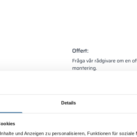
Offert:
Fråga vår rådgivare om en of
montering.
töd och gångjärn dolda i en
ofil
Individuell
+48 453 03
offert
(mån–fre 8:00–1
roduktion på CNC-maskiner
Details
Cookies
nhalte und Anzeigen zu personalisieren, Funktionen für soziale