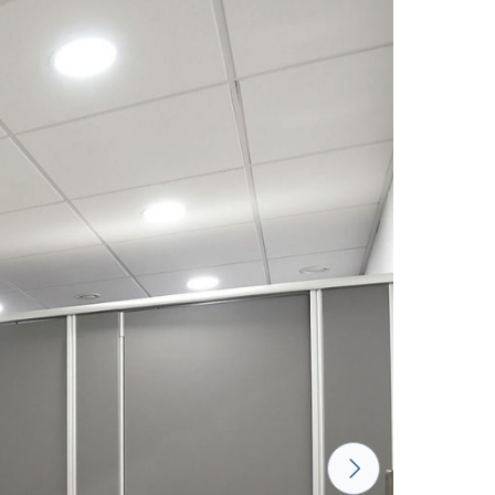
LUND BIRCH
WILD OAK
PORTO CHERRY
GRAND OAK
18 mm
18 mm
18 mm
RTLAND ASH
RETRO OAK
BELLATO