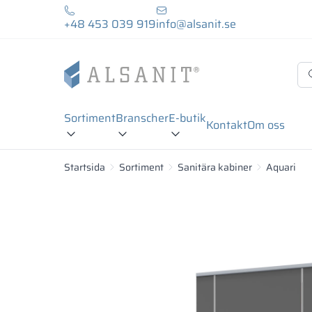
+48 453 039 919
info@alsanit.se
Sortiment
Branscher
E-butik
Kontakt
Om oss
Startsida
Sortiment
Sanitära kabiner
Aquari
18 mm
Laminerad spånskiva:
Laminerad spånskiva LPW är träspån pressade un
av färger. Laminerad spånskiva är fuktbeständi