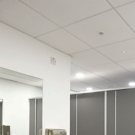
BLUE BAY
 endast vägledande. Visade dekorer kan
lningar och egenskaper.
RAL 5005
18 mm
OKAPI NUT
PO