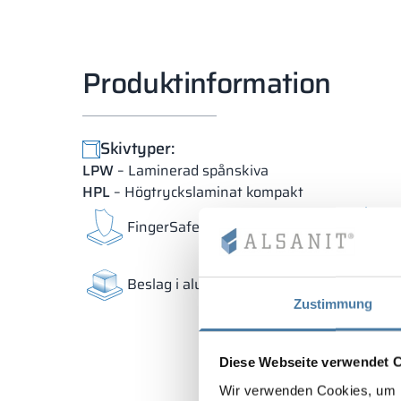
Produktinformation
Skivtyper:
LPW
– Laminerad spånskiva
HPL
– Högtryckslaminat kompakt
S
FingerSafe-lösning
pr
Beslag i aluminium
P
Zustimmung
Diese Webseite verwendet 
Wir verwenden Cookies, um I