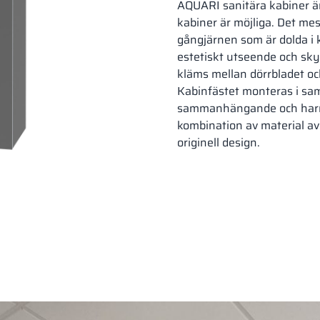
Skivfärger
AQUARI sanitära kabiner är
kabiner är möjliga. Det me
gångjärnen som är dolda i 
estetiskt utseende och skyd
kläms mellan dörrbladet o
Kabinfästet monteras i sa
18,28 mm
sammanhängande och harm
PERFECT GREY
kombination av material av 
RAL 7035
originell design.
18 mm
CLASSIC BLACK
SU
RAL 9005
18,28 mm
PERFECT GREY
RAL 7035
18 mm