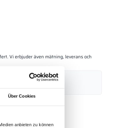
fert. Vi erbjuder även mätning, leverans och
9 919
info@alsanit.se
6:00)
Über Cookies
Skicka förfrågan
 Medien anbieten zu können