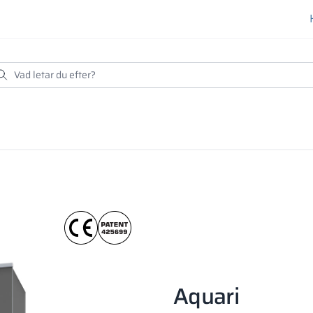
der hög temperatur och tryck med bindemedel. Dess ytskikt 
ga och skivans kant måste skyddas med profiler eller kantban
Aquari