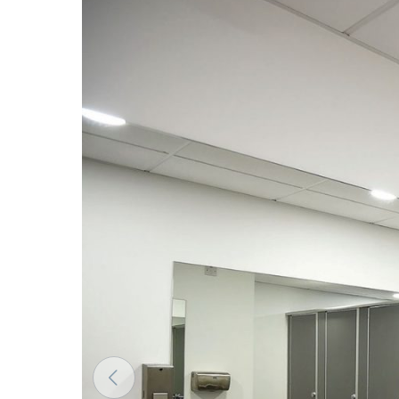
Färgerna på materialen enligt RAL-klassificering är
avvika från de faktiska beroende på skärmens instäl