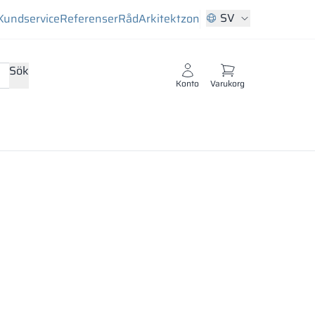
SV
Kundservice
Referenser
Råd
Arkitektzon
Sök
Konto
Varukorg
består av en dekorativ melaminbeläggning i ett brett utbud
d.