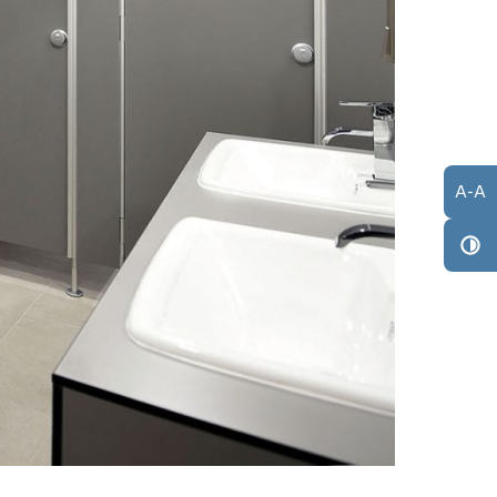
A
-
A