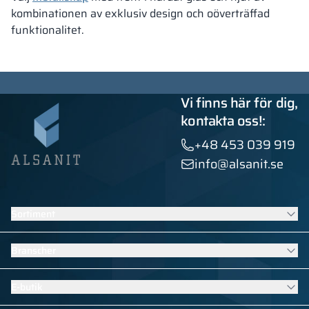
kombinationen av exklusiv design och oöverträffad
funktionalitet.
Vi finns här för dig,
kontakta oss!:
+48 453 039 919
info@alsanit.se
Sortiment
Skåp
Branscher
Sanitära kabiner
Kontraktsmöbler
Möbler för skolor och förskolor
E-butik
Installationer med HPL
Bassängutrustning
Se alla produkter