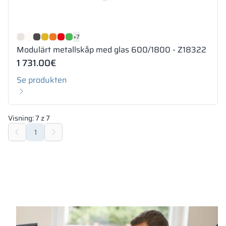
+7
Modulärt metallskåp med glas 600/1800 - Z18322
1 731.00
€
Se produkten
Visning:
7
z
7
1