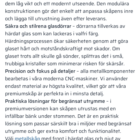
dem låg vikt och ett modernt utseende. Den modulära
konstruktionen gör det enkelt att anpassa skåpens inre
och lägga till utrustning även efter leverans.
Säkra och stilrena glasdörrar
– dörrarna tillverkas av
härdat glas som kan lackeras i valfri färg.
Härdningsprocessen ökar säkerheten genom att göra
glaset hårt och motståndskraftigt mot skador. Om
glaset trots allt skulle gå sönder, splittras det i små,
trubbiga kristaller som minimerar risken för skärsår.
Precision och fokus på detaljer
– alla metallkomponenter
bearbetas i våra moderna CNC-maskiner. Vi använder
endast material av högsta kvalitet, vilket gör att våra
premiumskåp är perfekta in i minsta detalj.
Praktiska lösningar för begränsat utrymme
– i
premiumversionen kan skåpen utrustas med en
infällbar bänk under stommen. Det är en praktisk
lösning som passar särskilt bra i miljöer med begränsat
utrymme och ger extra komfort och funktionalitet.
Välj
metallskåp
med front i härdat glas och njut av