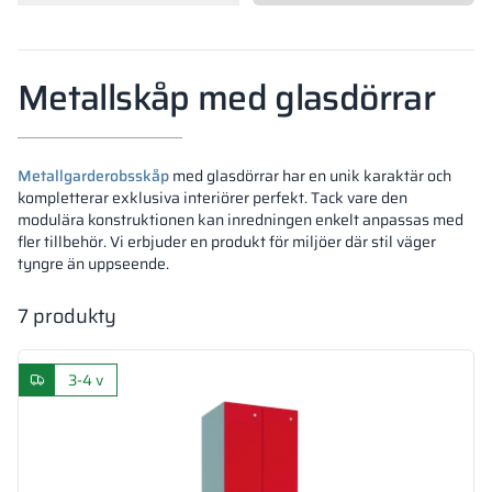
Vela
Rumsavdelare
Altus
L-formade skåp
metallskåp
Metallskåp med glasdörrar
Lamele
Bänkar och om
Metallgarderobsskåp
med glasdörrar har en unik karaktär och
Skåplås
kompletterar exklusiva interiörer perfekt. Tack vare den
modulära konstruktionen kan inredningen enkelt anpassas med
fler tillbehör. Vi erbjuder en produkt för miljöer där stil väger
tyngre än uppseende.
7
produkty
3-4 v