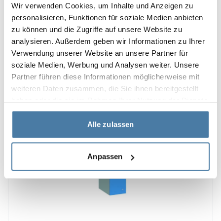
Wir verwenden Cookies, um Inhalte und Anzeigen zu
1 095.00
€
personalisieren, Funktionen für soziale Medien anbieten
Se produkten
zu können und die Zugriffe auf unsere Website zu
analysieren. Außerdem geben wir Informationen zu Ihrer
Verwendung unserer Website an unsere Partner für
soziale Medien, Werbung und Analysen weiter. Unsere
3-4 v
Partner führen diese Informationen möglicherweise mit
weiteren Daten zusammen, die Sie ihnen bereitgestellt
haben oder die sie im Rahmen Ihrer Nutzung der Dienste
gesammelt haben.
Alle zulassen
Anpassen