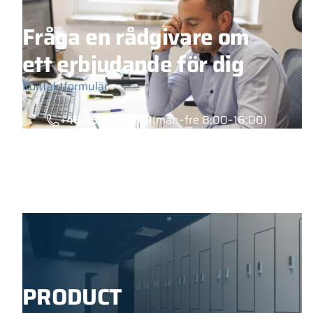
Fråga en rådgivare om
ett erbjudande för dig
Kontaktformulär
+48 453 039 919
(mån–fre 8:00–16:00)
PRODUCT