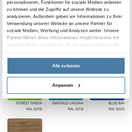
personalisieren, Funktionen für soziale Medien anbieten
10 mm
10 mm
10 mm
18 mm
zu können und die Zugriffe auf unsere Website zu
SUNNY YELLOW
JUICY ORANGE
RED DELUXE
BELLATO
analysieren. Außerdem geben wir Informationen zu Ihrer
RAL 1023
RAL 2011
RAL 3020
Verwendung unserer Website an unsere Partner für
soziale Medien, Werbung und Analysen weiter. Unsere
Färgerna på materialen enligt RAL-klassificering är endast
vägledande. Visade dekorer kan avvika från de faktiska
Partner führen diese Informationen möglicherweise mit
beroende på skärmens inställningar och egenskaper.
weiteren Daten zusammen, die Sie ihnen bereitgestellt
10, 12 mm
10 mm
10 mm
haben oder die sie im Rahmen Ihrer Nutzung der Dienste
SHADOW GREY
CLASSIC BLACK
SPICE ORANGE
gesammelt haben.
RAL 7042
RAL 9005
RAL 2008
Alle zulassen
Anpassen
10 mm
10 mm
10 mm
FOREST GREEN
EMERALD LAGUNA
BLUE BAY
RAL 6018
RAL 5018
RAL 5005