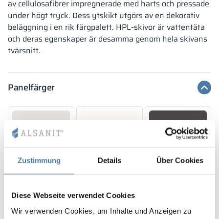
av cellulosafibrer impregnerade med harts och pressade
vägledande. Visade dekorer kan avvika från de faktiska
FOREST GREEN
BLUE BAY
beroende på skärmens inställningar och egenskaper.
under högt tryck. Dess ytskikt utgörs av en dekorativ
RAL 6018
RAL 5005
18 mm
18 mm
18 mm
beläggning i en rik färgpalett. HPL-skivor är vattentäta
FOREST GREEN
BLUE BAY
LUND BIRCH
och deras egenskaper är desamma genom hela skivans
RAL 6018
RAL 5005
tvärsnitt.
Färgerna på materialen enligt RAL-klassificering är endast
vägledande. Visade dekorer kan avvika från de faktiska
beroende på skärmens inställningar och egenskaper.
Panelfärger
18 mm
18 mm
18 mm
WILD OAK
PORTO CHERRY
GRAND OAK
10,12 mm
10,12 mm
10,12 mm
Zustimmung
Details
Über Cookies
PERFECT GREY
CLASSIC WHITE
SILESIAN GREY
18 mm
18 mm
18 mm
RAL 7035
RAL 9016
RAL 7043
OKAPI NUT
PORTLAND ASH
RETRO OAK
Diese Webseite verwendet Cookies
Wir verwenden Cookies, um Inhalte und Anzeigen zu