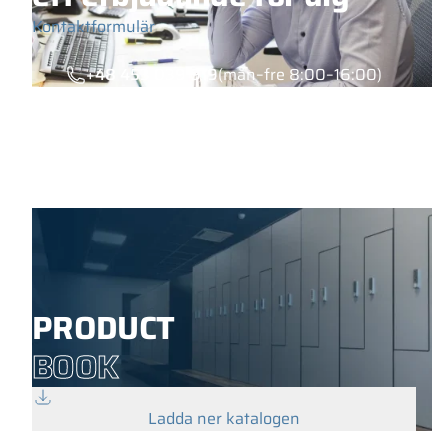
Kontaktformulär
+48 453 039 919
(mån–fre 8:00–16:00)
PRODUCT
BOOK
Ladda ner katalogen