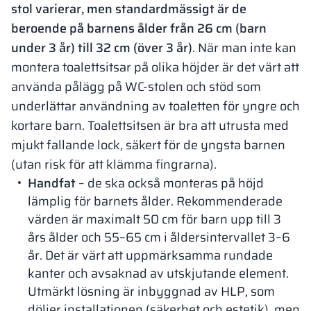
stol varierar, men standardmässigt är de
beroende på barnens ålder från 26 cm (barn
under 3 år) till 32 cm (över 3 år)
. När man inte kan
montera toalettsitsar på olika höjder är det värt att
använda pålägg på WC-stolen och stöd som
underlättar användning av toaletten för yngre och
kortare barn. Toalettsitsen är bra att utrusta med
mjukt fallande lock, säkert för de yngsta barnen
(utan risk för att klämma fingrarna).
Handfat
– de ska också monteras på höjd
lämplig för barnets ålder. Rekommenderade
värden är maximalt 50 cm för barn upp till 3
års ålder och 55–65 cm i åldersintervallet 3–6
år. Det är värt att uppmärksamma rundade
kanter och avsaknad av utskjutande element.
Utmärkt lösning är inbyggnad av HLP, som
döljer installationen (säkerhet och estetik), men