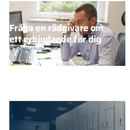
Fråga en rådgivare om
ett erbjudande för dig
Kontaktformulär
+48 453 039 919
(mån–fre 8:00–16:00)