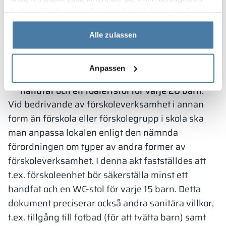
augusti 2017 om typer av andra former av
haben oder die sie im Rahmen Ihrer Nutzung der Dienste
förskoleverksamhet, villkor för att skapa och
gesammelt haben.
organisera dessa former samt sätt för deras
Alle zulassen
verksamhet.
Handfat och toalettstolar – samma regler
Anpassen
gäller som i skolor, alltså behövs minst ett
handfat och en toalettstol för varje 20 barn
.
Vid bedrivande av förskoleverksamhet i annan
form än förskola eller förskolegrupp i skola ska
man anpassa lokalen enligt den nämnda
förordningen om typer av andra former av
förskoleverksamhet. I denna akt fastställdes att
t.ex. förskoleenhet bör säkerställa minst ett
handfat och en WC-stol för varje 15 barn. Detta
dokument preciserar också andra sanitära villkor,
t.ex. tillgång till fotbad (för att tvätta barn) samt