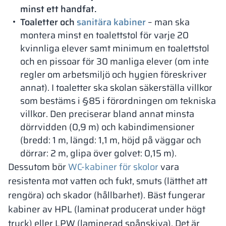
minst ett handfat.
Toaletter och
sanitära kabiner
– man ska
montera minst en toalettstol för varje 20
kvinnliga elever samt minimum en toalettstol
och en pissoar för 30 manliga elever (om inte
regler om arbetsmiljö och hygien föreskriver
annat). I toaletter ska skolan säkerställa villkor
som bestäms i §85 i förordningen om tekniska
villkor. Den preciserar bland annat minsta
dörrvidden (0,9 m) och kabindimensioner
(bredd: 1 m, längd: 1,1 m, höjd på väggar och
dörrar: 2 m, glipa över golvet: 0,15 m).
Dessutom bör
WC-kabiner för skolor
vara
resistenta mot vatten och fukt, smuts (lätthet att
rengöra) och skador (hållbarhet). Bäst fungerar
kabiner av HPL (laminat producerat under högt
tryck) eller LPW (laminerad spånskiva). Det är