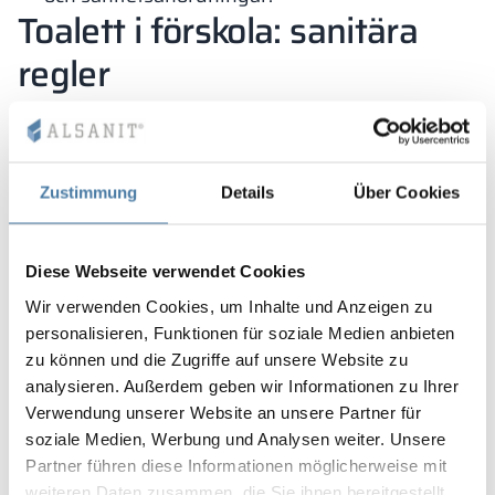
Toalett i förskola: sanitära
regler
Förskolebarn behöver särskilda villkor, eftersom
separation från vårdnadshavare är ännu svårare
för dem. Därför bör redan vid ingången interiören
Zustimmung
Details
Über Cookies
i centret bjuda in och uppmuntra, vilket begränsar
stress på detta sätt – liknande är värt att göra med
utrustning av huvudsalen och toaletter.
Diese Webseite verwendet Cookies
Toaletter för småbarn regleras också av den ovan
Wir verwenden Cookies, um Inhalte und Anzeigen zu
diskuterade förordningen om tekniska villkor.
personalisieren, Funktionen für soziale Medien anbieten
Dessutom – finns det särskilda bestämmelser om
zu können und die Zugriffe auf unsere Website zu
WC i förskolor.
Separata sanitära riktlinjer har
analysieren. Außerdem geben wir Informationen zu Ihrer
Verwendung unserer Website an unsere Partner für
utvecklats för förskoleenheter och
soziale Medien, Werbung und Analysen weiter. Unsere
förskolegrupper
– de samlades i Förordning av
Partner führen diese Informationen möglicherweise mit
Ministeriet för nationell utbildning från den 28
weiteren Daten zusammen, die Sie ihnen bereitgestellt