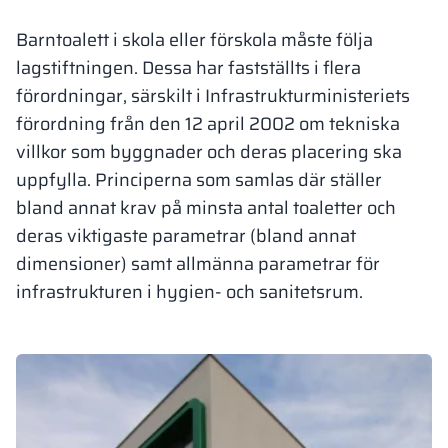
Vela
Barntoalett i skola eller förskola måste följa
Rumsavdelare
Altus
L-formade skåp
metallskåp
lagstiftningen. Dessa har fastställts i flera
förordningar, särskilt i Infrastrukturministeriets
Lamele
Bänkar och om
förordning från den 12 april 2002 om tekniska
villkor som byggnader och deras placering ska
Skåplås
uppfylla. Principerna som samlas där ställer
bland annat krav på minsta antal toaletter och
deras viktigaste parametrar (bland annat
dimensioner) samt allmänna parametrar för
infrastrukturen i hygien- och sanitetsrum.