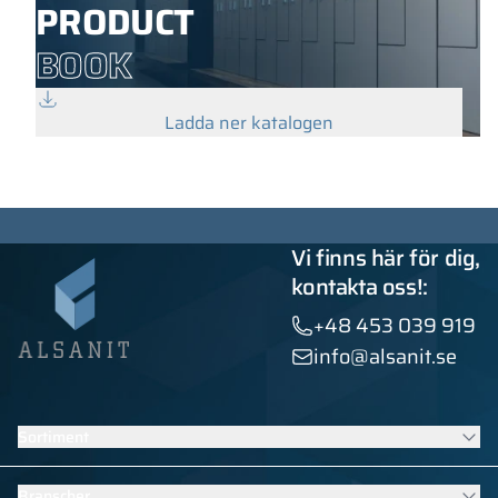
PRODUCT
BOOK
Ladda ner katalogen
Vi finns här för dig,
kontakta oss!:
+48 453 039 919
info@alsanit.se
Sortiment
Skåp
Branscher