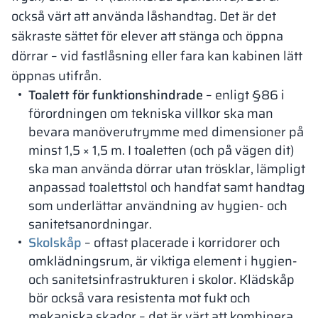
också värt att använda låshandtag. Det är det
säkraste sättet för elever att stänga och öppna
dörrar – vid fastlåsning eller fara kan kabinen lätt
öppnas utifrån.
Toalett för funktionshindrade
– enligt §86 i
förordningen om tekniska villkor ska man
bevara manöverutrymme med dimensioner på
minst 1,5 × 1,5 m. I toaletten (och på vägen dit)
ska man använda dörrar utan trösklar, lämpligt
anpassad toalettstol och handfat samt handtag
som underlättar användning av hygien- och
sanitetsanordningar.
Skolskåp
– oftast placerade i korridorer och
omklädningsrum, är viktiga element i hygien-
och sanitetsinfrastrukturen i skolor. Klädskåp
bör också vara resistenta mot fukt och
mekaniska skador – det är värt att kombinera