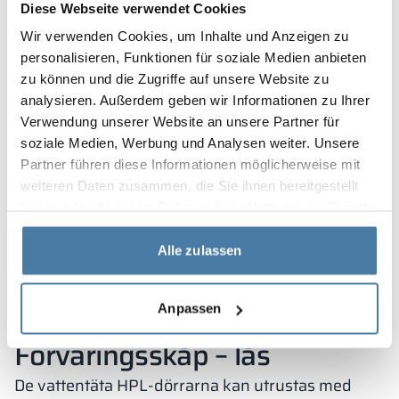
förvaringsskåp, är framför allt hårda och solida,
Diese Webseite verwendet Cookies
tack vare den lämpliga tekniken som används för
Wir verwenden Cookies, um Inhalte und Anzeigen zu
att producera laminatet. Dessutom är de, till
personalisieren, Funktionen für soziale Medien anbieten
skillnad från spånskivor, helt vattentäta, vilket gör
zu können und die Zugriffe auf unsere Website zu
att de inte förändras på grund av ogynnsamma
analysieren. Außerdem geben wir Informationen zu Ihrer
Verwendung unserer Website an unsere Partner für
förhållanden i rummet.
soziale Medien, Werbung und Analysen weiter. Unsere
Förutom den solida konstruktionen, som inger
Partner führen diese Informationen möglicherweise mit
förtroende och uppmuntrar butikskunder att
weiteren Daten zusammen, die Sie ihnen bereitgestellt
använda skåpen, är Alsanit-modellerna lätta och
haben oder die sie im Rahmen Ihrer Nutzung der Dienste
snabba att hålla rena, vilket är extremt viktigt på
gesammelt haben.
platser som butiker där varje anställd har många
Alle zulassen
uppgifter. Att upprätthålla hygienen både inuti
och utanpå skåpen är dock ett absolut krav om
Anpassen
butikskunderna ska känna sig bekväma.
Förvaringsskåp – lås
De vattentäta HPL-dörrarna kan utrustas med