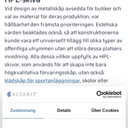
Vid design av metallskåp avsedda för butiker och
val av material för deras produktion, var
hållbarhet den främsta prioriteringen. Estetiska
värden beaktades också, så att konstruktionerna
kunde vara ett universellt tillägg till olika typer av
offentliga utrymmen utan att störa dessa platsers
inredning. Alla dessa villkor uppfylls av HPL-
skivor, som används för att skapa inte bara
högkvalitativa förvaringsskåp, utan också
klädskåp för sportanläggningar
, skolor eller
arbetsplatser. Var och en av dessa platser kräver
nämligen högkvalitativa möbler som fungerar väl
i många år.
Zustimmung
Details
Über Cookies
HPL-skivor
, det vill säga högtryckslaminat, som
används för att konstruera dörrar till