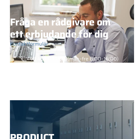
Fråga en rådgivare om
ett erbjudande för dig
Kontaktformulär
+48 453 039 919
(mån–fre 8:00–16:00)
PRODUCT