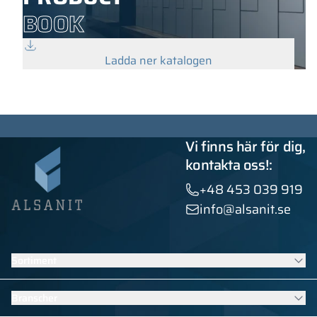
BOOK
Ladda ner katalogen
Vi finns här för dig,
kontakta oss!:
+48 453 039 919
info@alsanit.se
Sortiment
Skåp
Branscher
Sanitära kabiner