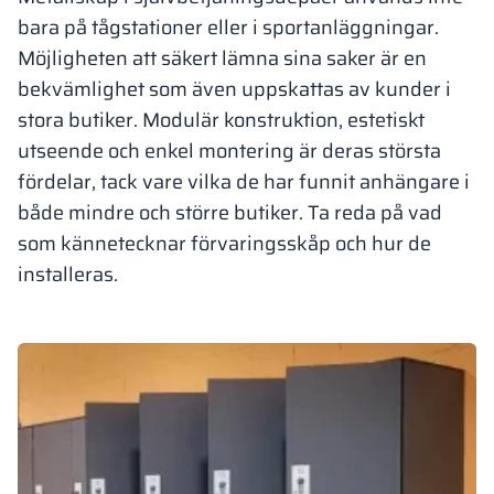
bara på tågstationer eller i sportanläggningar.
Vela
Rumsavdelare
Altus
L-formade skåp
Möjligheten att säkert lämna sina saker är en
metallskåp
bekvämlighet som även uppskattas av kunder i
Lamele
stora butiker. Modulär konstruktion, estetiskt
Bänkar och om
utseende och enkel montering är deras största
fördelar, tack vare vilka de har funnit anhängare i
Skåplås
både mindre och större butiker. Ta reda på vad
som kännetecknar förvaringsskåp och hur de
installeras.