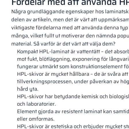
Fördelar med att använda HP
Några grundläggande egenskaper hos laminatski
delen av artikeln, men det är värt att uppmärks
viktigaste fördelarna med att använda denna typ 
många, vilket fullt ut motiverar den nämnda popu
material. Så varför är det värt att välja dem?
Kompakt HPL-laminat är vattentätt – det absorbe
mot fukt, blötläggning, exponering för långvari
fungerar utmärkt som konstruktionselement f
HPL-skivor är mycket hållbara – de är svåra att 
tillverkningsprocessen, under påverkan av hög
hård yta.
HPL-skivor har betydande kemisk och biologisk
och laboratorier.
Element gjorda av resistent laminat kan samtidi
eller omformas.
HPL-skivor är estetiska och erbjuder mycket st