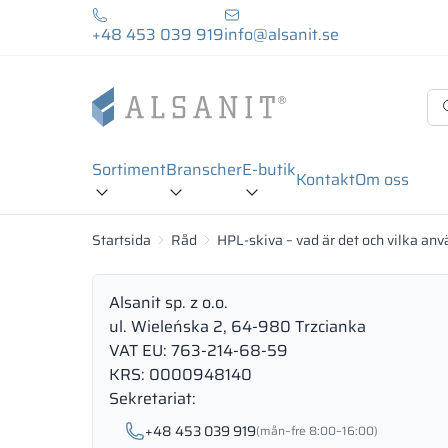
+48 453 039 919
info@alsanit.se
Sortiment
Branscher
E-butik
Kontakt
Om oss
Startsida
Råd
HPL-skiva – vad är det och vilka a
Alsanit sp. z o.o.
ul. Wieleńska 2, 64-980 Trzcianka
VAT EU: 763-214-68-59
KRS: 0000948140
Sekretariat:
+48 453 039 919
(mån–fre 8:00–16:00)