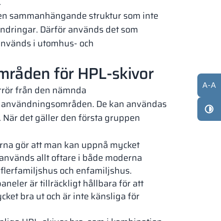
.
d en sammanhängande struktur som inte
ndringar. Därför används det som
m används i utomhus- och
råden för HPL-skivor
A
-
A
ärrör från den nämnda
ka användningsområden. De kan användas
När det gäller den första gruppen
erna gör att man kan uppnå mycket
 används allt oftare i både moderna
flerfamiljshus och enfamiljshus.
neler är tillräckligt hållbara för att
et bra ut och är inte känsliga för