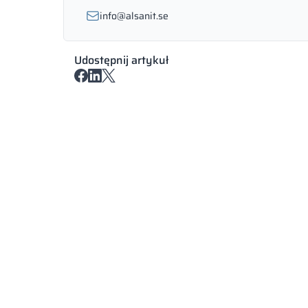
info@alsanit.se
Udostępnij artykuł