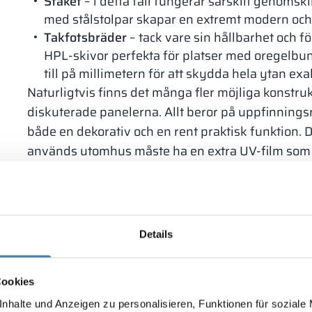
Staket
– i detta fall fungerar särskilt genomsk
med stålstolpar skapar en extremt modern och
Takfotsbräder
– tack vare sin hållbarhet och f
HPL-skivor perfekta för platser med oregelbu
till på millimetern för att skydda hela ytan exak
Naturligtvis finns det många fler möjliga konstr
diskuterade panelerna. Allt beror på uppfinnings
både en dekorativ och en rent praktisk funktion. D
används utomhus måste ha en extra UV-film som s
grund av stark solstrålning.
HPL-skivor i byggnaders interiör
Även om de ovanstående användningsområdena r
och mångsidigheten hos HPL-laminatskivor, är det
Details
Paneler av detta innovativa material fungerar ut
de används oftast som:
Cookies
nhalte und Anzeigen zu personalisieren, Funktionen für soziale