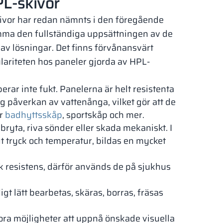
L-skivor
vor har redan nämnts i den föregående
amma den fullständiga uppsättningen av de
av lösningar. Det finns förvånansvärt
lariteten hos paneler gjorda av HPL-
rar inte fukt. Panelerna är helt resistenta
g påverkan av vattenånga, vilket gör att de
ör
badhyttsskåp
, sportskåp och mer.
bryta, riva sönder eller skada mekaniskt. I
t tryck och temperatur, bildas en mycket
 resistens, därför används de på sjukhus
gt lätt bearbetas, skäras, borras, fräsas
ora möjligheter att uppnå önskade visuella