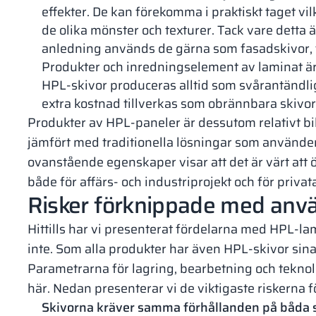
effekter. De kan förekomma i praktiskt taget vi
de olika mönster och texturer. Tack vare detta 
anledning används de gärna som fasadskivor, 
Produkter och inredningselement av laminat är lä
HPL-skivor produceras alltid som svårantändlig
extra kostnad tillverkas som obrännbara skivor 
Produkter av HPL-paneler är dessutom relativt bil
jämfört med traditionella lösningar som använder
ovanstående egenskaper visar att det är värt att
både för affärs- och industriprojekt och för privata
Risker förknippade med anv
Hittills har vi presenterat fördelarna med HPL-lam
inte. Som alla produkter har även HPL-skivor sin
Parametrarna för lagring, bearbetning och teknol
här. Nedan presenterar vi de viktigaste riskern
Skivorna kräver samma förhållanden på båda 