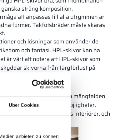
inliga HPL-skivor bra, som i kombination
 ganska sträng komposition.
örmåga att anpassas till alla utrymmen är
ndna former. Takfotsbräder måste skäras
t.
uktioner och lösningar som använder de
rikedom och fantasi. HPL-skivor kan ha
et är värt att notera att HPL-skivor som
kyddar skivorna från färgförlust på
er
edan visar den fantastiska mångfalden
ta bara början på deras möjligheter.
Über Cookies
märkt i byggnaders och rums interiörer, och
 Medien anbieten zu können