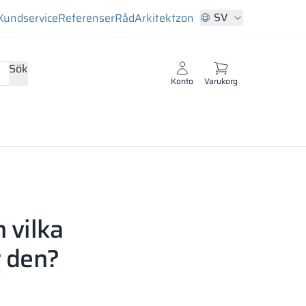
SV
Kundservice
Referenser
Råd
Arkitektzon
Sök
Konto
Varukorg
 vilka
 den?