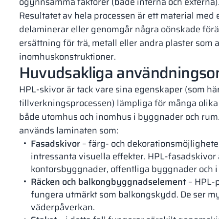
ogynnsamma faktorer (både interna och externa)
Resultatet av hela processen är ett material me
delaminerar eller genomgår några oönskade förä
ersättning för trä, metall eller andra plaster so
inomhuskonstruktioner.
Huvudsakliga användningsom
HPL-skivor är tack vare sina egenskaper (som h
tillverkningsprocessen) lämpliga för många oli
både utomhus och inomhus i byggnader och rum. 
används laminaten som:
Fasadskivor
– färg- och dekorationsmöjlighet
intressanta visuella effekter. HPL-fasadskivor
kontorsbyggnader, offentliga byggnader och i 
Räcken och balkongbyggnadselement
– HPL-pa
fungera utmärkt som balkongskydd. De ser myck
väderpåverkan.