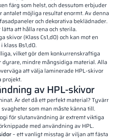
lken färg som helst, och dessutom erbjuder
är antalet möjliga resultat enormt. Av denna
fasadpaneler och dekorativa beklädnader.
tta att hålla rena och sterila.
a skivor (Klass Cs1,d0) och kan mot en
i klass Bs1,d0.
liga, vilket gör dem konkurrenskraftiga
 dyrare, mindre mångsidiga material. Alla
 överväga att välja laminerade HPL-skivor
 projekt.
ändning av HPL-skivor
inat. Är det då ett perfekt material? Tyvärr
a svagheter som man måste känna till.
ogi för slutanvändning är extremt viktiga
a förknippade med användning av HPL.
sidor
– ett vanligt misstag är viljan att fästa