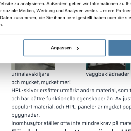
Website zu analysieren. Außerdem geben wir Informationen zu I
r soziale Medien, Werbung und Analysen weiter. Unsere Partner
 Daten zusammen, die Sie ihnen bereitgestellt haben oder die s
toalettkabiner
skiljeväggar
n.
Anpassen
urinalavskiljare
väggbeklädnader
och mycket, mycket mer!
HPL-skivor ersätter utmärkt andra material, som t.e
och har bättre funktionella egenskaper än. Av jus
populärt material, och HPL-paneler är mycket po
byggnader.
Inomhusytor ställer ofta inte mindre krav på mat