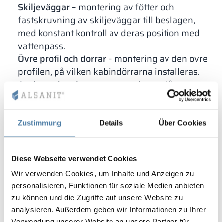
Skiljeväggar
– montering av fötter och
fastskruvning av skiljeväggar till beslagen,
med konstant kontroll av deras position med
vattenpass.
Övre profil och dörrar
– montering av den övre
profilen, på vilken kabindörrarna installeras.
Avslutande arbeten
– montering av lås-
handtag och klädkrokar på toalettkabinens dörr
samt rengöring av inredningen.
Till varje system för toalettkabininredning bifogar
Zustimmung
Details
Über Cookies
vi detaljerade instruktioner med råd om vilka
verktyg och tillbehör som ska användas. Setet
Diese Webseite verwendet Cookies
innehåller också alla typer av skruvar, pluggar,
Wir verwenden Cookies, um Inhalte und Anzeigen zu
stöd och andra monteringselement.
personalisieren, Funktionen für soziale Medien anbieten
Tekniska detaljer för
zu können und die Zugriffe auf unsere Website zu
montering av hygien- och
analysieren. Außerdem geben wir Informationen zu Ihrer
Verwendung unserer Website an unsere Partner für