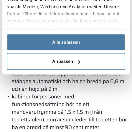
sanitetskabin
soziale Medien, Werbung und Analysen weiter. Unsere
Partner führen diese Informationen möglicherweise mit
Alsanit är inte bara en tillverkare av
weiteren Daten zusammen, die Sie ihnen bereitgestellt
högkvalitativa sanitetskabin, utan också en
haben oder die sie im Rahmen Ihrer Nutzung der Dienste
professionell rådgivare. Nedan följer en lista över
gesammelt haben.
tekniska parametrar som toalettkabiner bör
Alle zulassen
uppfylla enligt lagstadgade krav:
höjden på hygien- och sanitetsrummet bör
Anpassen
vara minst 2,5 m,
kabindörrarna bör öppnas utåt från rummet,
stängas automatiskt och ha en bredd på 0,8 m
och en höjd på 2 m,
kabiner för personer med
funktionsnedsättning bör ha ett
manöverutrymme på 1,5 x 1,5 m (från
toalettstolen), dörrar som leder till toaletten bör
ha en bredd på minst 90 centimeter.