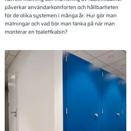
påverkar användarkomforten och hållbarheten
Vela
Rumsavdelare
Altus
L-formade skåp
för de olika systemen i många år. Hur gör man
metallskåp
mätningar och vad bör man tänka på när man
Lamele
monterar en toalettkabin?
Bänkar och om
Skåplås