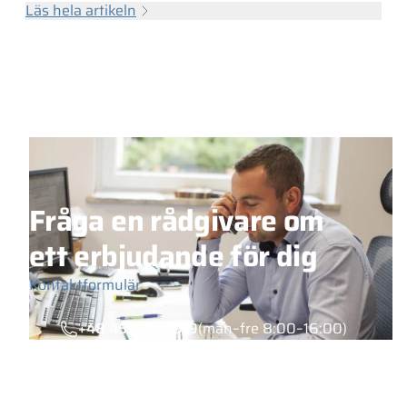
Läs hela artikeln
Fråga en rådgivare om
ett erbjudande för dig
Kontaktformulär
+48 453 039 919
(mån–fre 8:00–16:00)