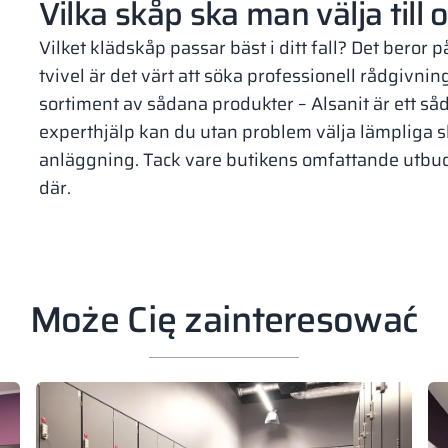
Vilka skåp ska man välja til
Vilket klädskåp passar bäst i ditt fall? Det beror
tvivel är det värt att söka professionell rådgivnin
sortiment av sådana produkter – Alsanit är ett s
experthjälp kan du utan problem välja lämpliga s
anläggning. Tack vare butikens omfattande utbu
där.
Może Cię zainteresować