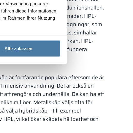
hrer Verwendung unserer
läder innan man går in i produktionshallen.
 führen diese Informationen
åp för kontors- och skolbyggnader. HPL-
ie im Rahmen Ihrer Nutzung
 det gäller skåp för sportanläggningar, som
ll andra faktorer. För badhus, simhallar
skraft mot skadlig fuktpåverkan. HPL-
kador och fukt, kommer att fungera
Alle zulassen
skåp är fortfarande populära eftersom de är
ot intensiv användning. Det är också en
t att rengöra och underhålla. De kan ha ett
ika miljöer. Metallskåp väljs ofta för
så välja hybridskåp – till exempel
HPL, vilket ökar skåpets hållbarhet och