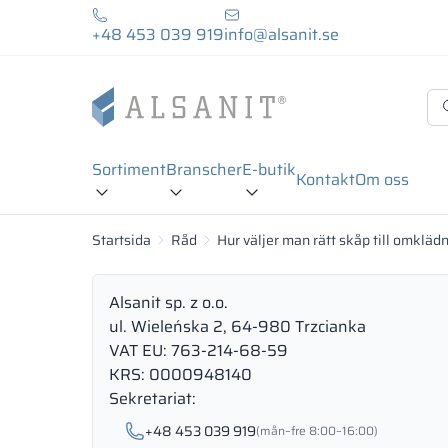
+48 453 039 919
info@alsanit.se
Sortiment
Branscher
E-butik
Kontakt
Om oss
Startsida
Råd
Hur väljer man rätt skåp till omklä
Alsanit sp. z o.o.
ul. Wieleńska 2, 64-980 Trzcianka
VAT EU: 763-214-68-59
KRS: 0000948140
Sekretariat:
+48 453 039 919
(mån–fre 8:00–16:00)