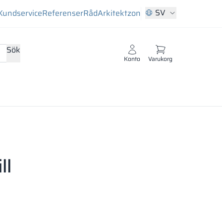
SV
Kundservice
Referenser
Råd
Arkitektzon
Sök
Konto
Varukorg
ll