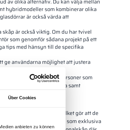
d av olika alternativ. Du kan välja mellan
amt hybridmodeller som kombinerar olika
lasdörrar är också värda att
 skåp är också viktig. Om du har tvivel
rantör som genomför sådana projekt på ett
ga tips med hänsyn till de specifika
 att ge användarna möjlighet att justera
behov.
ymmet och behoven hos de personer som
ock vara hållbara och säkra samt
Über Cookies
rger och ytbehandlingar, vilket gör att de
er. För eleganta anläggningar som exklusiva
 Medien anbieten zu können
 är snyggare än typiska personalskåp där