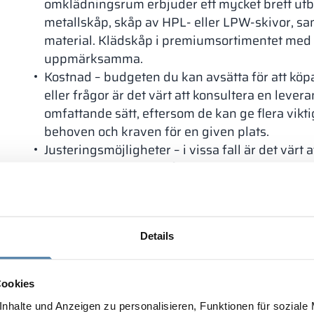
omklädningsrum erbjuder ett mycket brett utbu
metallskåp, skåp av HPL- eller LPW-skivor, s
material. Klädskåp i premiumsortimentet med g
uppmärksamma.
Kostnad – budgeten du kan avsätta för att köpa
eller frågor är det värt att konsultera en leve
omfattande sätt, eftersom de kan ge flera vikti
behoven och kraven för en given plats.
Justeringsmöjligheter – i vissa fall är det värt
krokar eller hyllor i skåpet enligt individuella 
Skåp till omklädningsrum bör anpassas till utr
kommer att använda dem. Sådana möbler måste d
anpassade till den budget du har.
Details
HPL-skåp
HPL-skåp är robusta och finns dessutom i olika fä
Cookies
enkelt kan anpassas till inredningen i alla miljö
nhalte und Anzeigen zu personalisieren, Funktionen für soziale
hotell är det värt att välja premiumprodukter. De