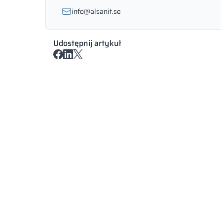
info@alsanit.se
Udostępnij artykuł