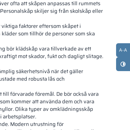
r ofta att skåpen anpassas till rummets
 Personalskåp skiljer sig från skolskåp eller
 viktiga faktorer eftersom skåpet i
kläder som tillhör de personer som ska
g bör klädskåp vara tillverkade av ett
A
-
A
aftigt mot skador, fukt och dagligt slitage.
mplig säkerhetsnivå när det gäller
rustade med robusta lås och
till förvarade föremål. De bör också vara
r som kommer att använda dem och vara
hyllor. Olika typer av omklädningsskåp
 i arbetsplatser.
lande. Modern utrustning för