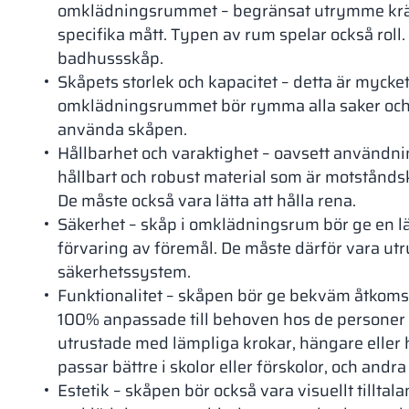
omklädningsrummet – begränsat utrymme kräve
specifika mått. Typen av rum spelar också roll.
badhussskåp.
Skåpets storlek och kapacitet – detta är mycket
omklädningsrummet bör rymma alla saker och 
använda skåpen.
Hållbarhet och varaktighet – oavsett användnin
hållbart och robust material som är motståndskr
De måste också vara lätta att hålla rena.
Säkerhet – skåp i omklädningsrum bör ge en lä
förvaring av föremål. De måste därför vara ut
säkerhetssystem.
Funktionalitet – skåpen bör ge bekväm åtkomst 
100% anpassade till behoven hos de persone
utrustade med lämpliga krokar, hängare eller 
passar bättre i skolor eller förskolor, och andra
Estetik – skåpen bör också vara visuellt tillta