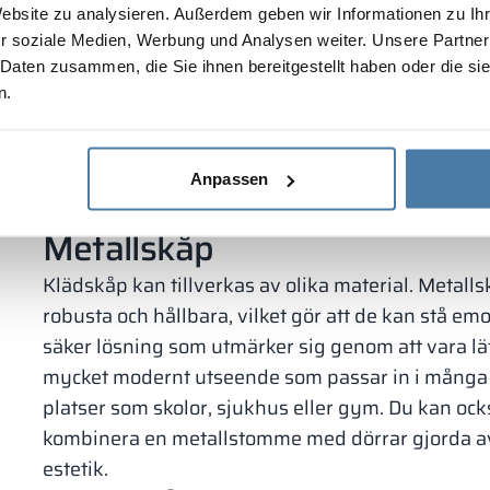
Website zu analysieren. Außerdem geben wir Informationen zu I
man förvarar personliga tillhörigheter och ytterk
r soziale Medien, Werbung und Analysen weiter. Unsere Partner
Det är också värt att överväga effektfulla HPL-sk
 Daten zusammen, die Sie ihnen bereitgestellt haben oder die s
klädskåp är hållbara och lätta att hålla rena. När
n.
används mycket intensivt, måste man ta hänsyn ti
och vattenparker är det främst skåpens motstånd
skivan, som är motståndskraftig mot mekaniska s
Anpassen
utmärkt även i detta fall.
Metallskåp
Klädskåp kan tillverkas av olika material. Metall
robusta och hållbara, vilket gör att de kan stå em
säker lösning som utmärker sig genom att vara lät
mycket modernt utseende som passar in i många ol
platser som skolor, sjukhus eller gym. Du kan ock
kombinera en metallstomme med dörrar gjorda av 
estetik.