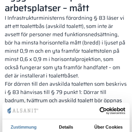
arbetsplatser – mått
I Infrastrukturministerns förordning § 83 läser vi
att ett toalettbås (avskild toalett), som inte är
avsett för personer med funktionsnedsättning,
bör ha minsta horisontella mått (bredd) i ljuset på
minst 0,9 m och en yta framför toalettstolen på
minst 0,6 x 0,9 m i horisontalprojektion, som
också fungerar som yta framför handfatet – om
det är installerat i toalettbåset.
För dörren till den avskilda toaletten som beskrivs
i § 83 hänvisas till § 79 punkt 1: Dörrar till
badrum, tvättrum och avskild toalett bör öppnas
utåt från rummet, ha, med förbehåll för § 75
stycke 2, minst 0,8 m bredd och 2 m höjd i
karmens ljus, och i den nedre delen – öppningar
Zustimmung
Details
Über Cookies