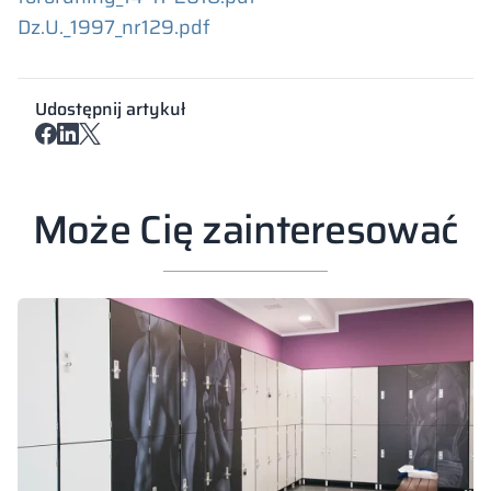
Dz.U._1997_nr129.pdf
Udostępnij artykuł
Może Cię zainteresować