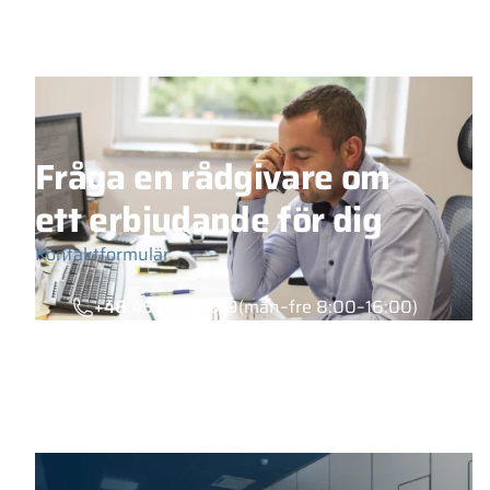
Fråga en rådgivare om
ett erbjudande för dig
Kontaktformulär
+48 453 039 919
(mån–fre 8:00–16:00)