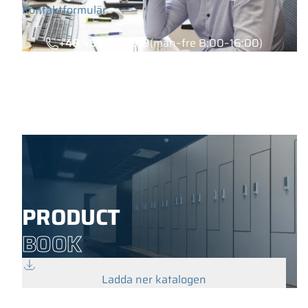
Kontaktformulär
+48 453 039 919
(mån–fre 8:00–16:00)
PRODUCT
BOOK
Ladda ner katalogen