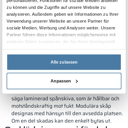
kraven som beskrivs i Infrastrukturministerns
personalisieren, Funktionen für soziale Medien anbieten
zu können und die Zugriffe auf unsere Website zu
förordning.
analysieren. Außerdem geben wir Informationen zu Ihrer
Taurus
– skåp av denna typ är tillverkade av
Verwendung unserer Website an unsere Partner für
hållbar HPL-skiva, som är lätt att hålla ren,
soziale Medien, Werbung und Analysen weiter. Unsere
hållbar och motståndskraftig mot mekaniska
Partner führen diese Informationen möglicherweise mit
skador. De tillverkas måttanpassade med
weiteren Daten zusammen, die Sie ihnen bereitgestellt
hänsyn till rummet. HPL-skivor för skolans
haben oder die sie im Rahmen Ihrer Nutzung der Dienste
omklädningsrum kan väljas i olika dekorer,
gesammelt haben.
men också i naturliga strukturer som sten,
Alle zulassen
betong eller trä.
Combo
– en modulär lösning som fungerar bäst
Anpassen
för klädskåp i skolor. Dörrar tillverkade av lätt
och hållbar HPL-skiva eller LPW-skiva, det vill
säga laminerad spånskiva, som är hållbar och
motståndskraftig mot fukt. Modulära skåp
designas med hänsyn till den avsedda platsen.
Om en del skadas kan den enkelt bytas ut.