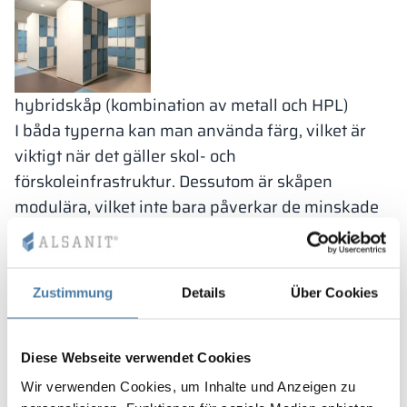
hybridskåp (kombination av metall och HPL)
I båda typerna kan man använda färg, vilket är
viktigt när det gäller skol- och
förskoleinfrastruktur. Dessutom är skåpen
modulära, vilket inte bara påverkar de minskade
produktionskostnaderna utan också gör det enkelt
att byta ut vid skada på enskilda delar (t.ex. byte
av front eller sliten gångjärn). I skolor fungerar
Zustimmung
Details
Über Cookies
hållbara och tåliga material bra, därför lägger
Alsanit särskild vikt vid specifikationen av skåp
för skol- och förskoleinfrastruktur vid design och
Diese Webseite verwendet Cookies
montering. I vårt utbud har vi skåp som uppfyller
Wir verwenden Cookies, um Inhalte und Anzeigen zu