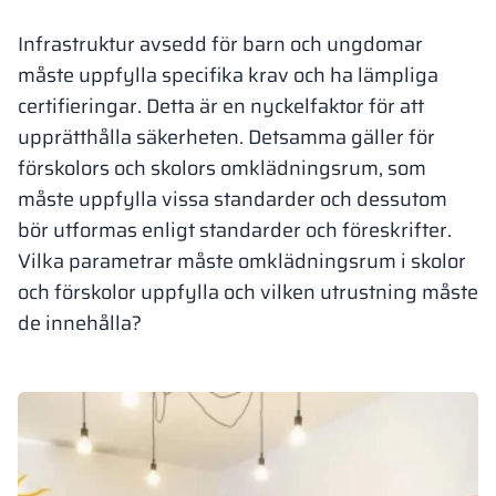
Vela
Infrastruktur avsedd för barn och ungdomar
Rumsavdelare
Altus
L-formade skåp
metallskåp
måste uppfylla specifika krav och ha lämpliga
certifieringar. Detta är en nyckelfaktor för att
Lamele
Bänkar och om
upprätthålla säkerheten. Detsamma gäller för
förskolors och skolors omklädningsrum, som
Skåplås
måste uppfylla vissa standarder och dessutom
bör utformas enligt standarder och föreskrifter.
Vilka parametrar måste omklädningsrum i skolor
och förskolor uppfylla och vilken utrustning måste
de innehålla?