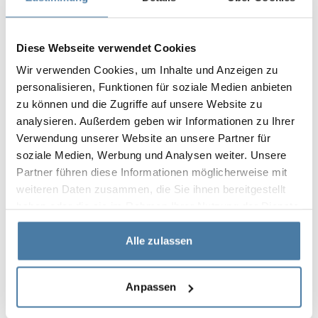
som finns på marknaden – inte bara i Polen.
Lär dig mer!
Diese Webseite verwendet Cookies
Wir verwenden Cookies, um Inhalte und Anzeigen zu
Udostępnij artykuł
personalisieren, Funktionen für soziale Medien anbieten
zu können und die Zugriffe auf unsere Website zu
analysieren. Außerdem geben wir Informationen zu Ihrer
Verwendung unserer Website an unsere Partner für
Może Cię zainteresować
soziale Medien, Werbung und Analysen weiter. Unsere
Partner führen diese Informationen möglicherweise mit
weiteren Daten zusammen, die Sie ihnen bereitgestellt
haben oder die sie im Rahmen Ihrer Nutzung der Dienste
gesammelt haben.
Alle zulassen
Anpassen