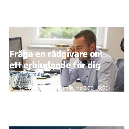
Fråga en rådgivare om
ett erbjudande för dig
Kontaktformulär
+48 453 039 919
(mån–fre 8:00–16:00)