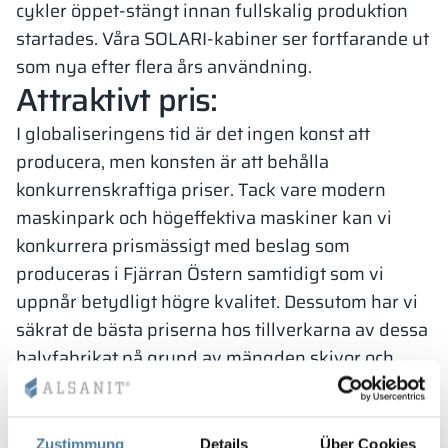
cykler
öppet-stängt innan fullskalig produktion
startades. Våra SOLARI-kabiner ser fortfarande ut
som nya efter flera års användning.
Attraktivt pris:
I globaliseringens tid är det ingen konst att
producera, men konsten är att behålla
konkurrenskraftiga priser. Tack vare modern
maskinpark och högeffektiva maskiner kan vi
konkurrera prismässigt med beslag som
produceras i Fjärran Östern samtidigt som vi
uppnår betydligt högre kvalitet. Dessutom har vi
säkrat de bästa priserna hos tillverkarna av dessa
halvfabrikat på grund av mängden skivor och
profiler vi bearbetar.
Tack vare rätt kombination av ovanstående
faktorer är SOLARI-systemet den bästa lösningen
Zustimmung
Details
Über Cookies