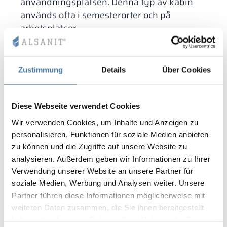
användningsplatsen. Denna typ av kabin
används ofta i semesterorter och på
arbetsplatser.
HPL-duschar med dörrar
– denna typ av kabin
måste kännetecknas av högkvalitativa valda
komponenter så att de inte korroderar eller slits
Zustimmung
Details
Über Cookies
ut snabbt. Därför tillverkas även dessa kabiner
av starka HPL-skivor och material som inte
rostar – särskilt på gångjärn och fogar.
Diese Webseite verwendet Cookies
Dörrarna till HPL-duschkabinerna har
Wir verwenden Cookies, um Inhalte und Anzeigen zu
utformats så att man kan hänga kläder eller
personalisieren, Funktionen für soziale Medien anbieten
handdukar på dem – utan oro för att dessa
zu können und die Zugriffe auf unsere Website zu
saker blir genomblöta av vattenströmmen.
analysieren. Außerdem geben wir Informationen zu Ihrer
Verwendung unserer Website an unsere Partner für
Denna typ av duschkabin används oftast på
soziale Medien, Werbung und Analysen weiter. Unsere
sjukhus, vårdcentraler, hotell, motell eller
Partner führen diese Informationen möglicherweise mit
campingplatser. Dörrarna som används i
weiteren Daten zusammen, die Sie ihnen bereitgestellt
denna modell är ergonomiska och stängs
haben oder die sie im Rahmen Ihrer Nutzung der Dienste
automatiskt när man lämnar kabinen. Av