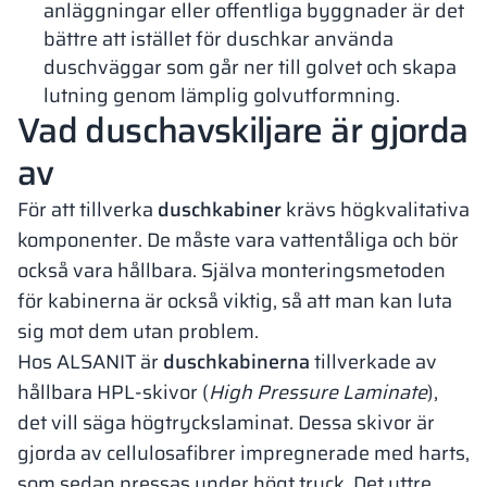
anläggningar eller offentliga byggnader är det
bättre att istället för duschkar använda
duschväggar som går ner till golvet och skapa
lutning genom lämplig golvutformning.
Vad duschavskiljare är gjorda
av
För att tillverka
duschkabiner
krävs högkvalitativa
komponenter. De måste vara vattentåliga och bör
också vara hållbara. Själva monteringsmetoden
för kabinerna är också viktig, så att man kan luta
sig mot dem utan problem.
Hos ALSANIT är
duschkabinerna
tillverkade av
hållbara HPL-skivor (
High Pressure Laminate
),
det vill säga högtryckslaminat. Dessa skivor är
gjorda av cellulosafibrer impregnerade med harts,
som sedan pressas under högt tryck. Det yttre