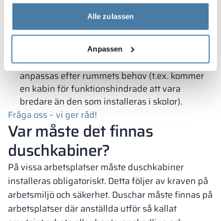
gesammelt haben.
säkerhets- och ventilationsskäl är
Alle zulassen
kabindörrarna förkortade och ligger inte tätt
mot golvet. Det finns ett lämpligt mellanrum
från golvet. Denna typ av kabiner monteras på
Anpassen
justerbara ben, och själva duschavskiljaren
anpassas efter rummets behov (t.ex. kommer
en kabin för funktionshindrade att vara
bredare än den som installeras i skolor).
Fråga oss – vi ger råd!
Var måste det finnas
duschkabiner?
På vissa arbetsplatser måste duschkabiner
installeras obligatoriskt. Detta följer av kraven på
arbetsmiljö och säkerhet. Duschar måste finnas på
arbetsplatser där anställda utför så kallat