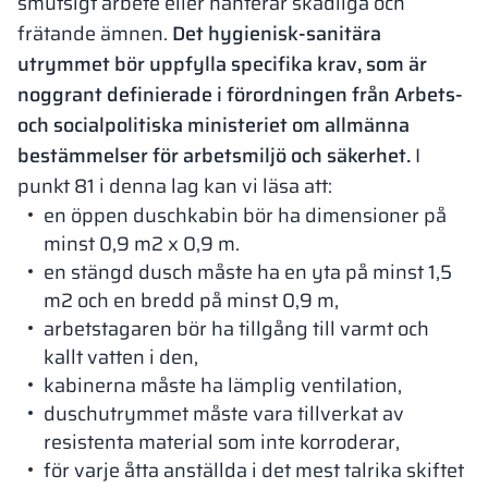
smutsigt arbete eller hanterar skadliga och
frätande ämnen.
Det hygienisk-sanitära
utrymmet bör uppfylla specifika krav, som är
noggrant definierade i förordningen från Arbets-
och socialpolitiska ministeriet om allmänna
bestämmelser för arbetsmiljö och säkerhet.
I
punkt 81 i denna lag kan vi läsa att:
en öppen duschkabin bör ha dimensioner på
minst 0,9 m2 x 0,9 m.
en stängd dusch måste ha en yta på minst 1,5
m2 och en bredd på minst 0,9 m,
arbetstagaren bör ha tillgång till varmt och
kallt vatten i den,
kabinerna måste ha lämplig ventilation,
duschutrymmet måste vara tillverkat av
resistenta material som inte korroderar,
för varje åtta anställda i det mest talrika skiftet