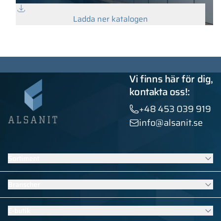
Ladda ner katalogen
Vi finns här för dig,
kontakta oss!:
+48 453 039 919
info@alsanit.se
Sortiment
Skåp
Branscher
Sanitära kabiner
Kontraktsmöbler
Möbler för skolor och förskolor
E-butik
Installationer med HPL
Bassängutrustning