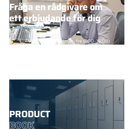
Fråga en rådgivare om
ett erbjudande för dig
Kontaktformulär
+48 453 039 919
(mån–fre 8:00–16:00)
PRODUCT
BOOK