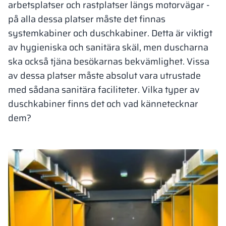
arbetsplatser och rastplatser längs motorvägar -
Vela
på alla dessa platser måste det finnas
Rumsavdelare
Altus
L-formade skåp
metallskåp
systemkabiner och duschkabiner. Detta är viktigt
av hygieniska och sanitära skäl, men duscharna
Lamele
Bänkar och om
ska också tjäna besökarnas bekvämlighet. Vissa
av dessa platser måste absolut vara utrustade
Skåplås
med sådana sanitära faciliteter. Vilka typer av
duschkabiner finns det och vad kännetecknar
dem?