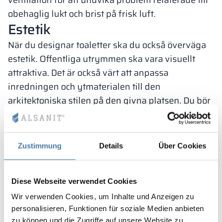
ventilation för att undvika problem relaterade till
obehaglig lukt och brist på frisk luft.
Estetik
När du designar toaletter ska du också överväga
estetik. Offentliga utrymmen ska vara visuellt
attraktiva. Det är också värt att anpassa
inredningen och ytmaterialen till den
arkitektoniska stilen på den givna platsen. Du bör
också överväga att använda lösningar som
energieffektiv belysning och vattensparande
system samt användning av miljövänliga
Zustimmung
Details
Über Cookies
material.
Diese Webseite verwendet Cookies
När du designar en offentlig toalett
Wir verwenden Cookies, um Inhalte und Anzeigen zu
ska du ta hänsyn till juridiska krav
personalisieren, Funktionen für soziale Medien anbieten
zu können und die Zugriffe auf unsere Website zu