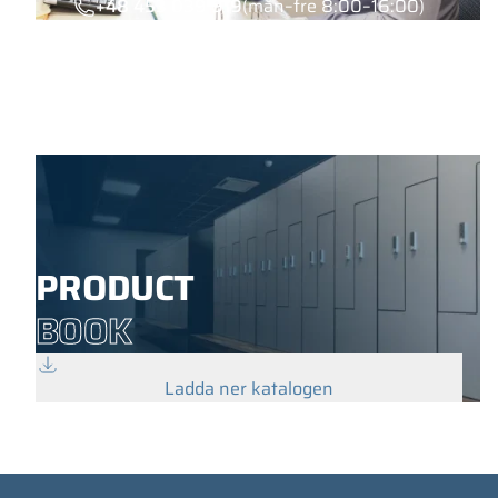
+48 453 039 919
(mån–fre 8:00–16:00)
PRODUCT
BOOK
Ladda ner katalogen