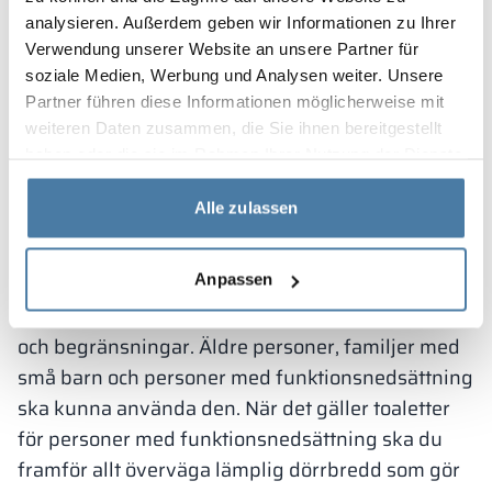
samt funktionalitet och ergonomi i
analysieren. Außerdem geben wir Informationen zu Ihrer
utrymmet, samt enkelhet att
Verwendung unserer Website an unsere Partner für
upprätthålla renlighet och hygien.
soziale Medien, Werbung und Analysen weiter. Unsere
Partner führen diese Informationen möglicherweise mit
weiteren Daten zusammen, die Sie ihnen bereitgestellt
Toaletter anpassade för
haben oder die sie im Rahmen Ihrer Nutzung der Dienste
gesammelt haben.
personer med
Alle zulassen
funktionsnedsättning
Anpassen
Det är också mycket viktigt att anpassa den
offentliga toaletten för personer med olika behov
och begränsningar. Äldre personer, familjer med
små barn och personer med funktionsnedsättning
ska kunna använda den. När det gäller toaletter
för personer med funktionsnedsättning ska du
framför allt överväga lämplig dörrbredd som gör