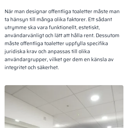
Vela
När man designar offentliga toaletter måste man
Rumsavdelare
Altus
L-formade skåp
metallskåp
ta hänsyn till många olika faktorer. Ett sådant
utrymme ska vara funktionellt, estetiskt,
Lamele
Bänkar och om
användarvänligt och lätt att hålla rent. Dessutom
måste offentliga toaletter uppfylla specifika
Skåplås
juridiska krav och anpassas till olika
användargrupper, vilket ger dem en känsla av
integritet och säkerhet.