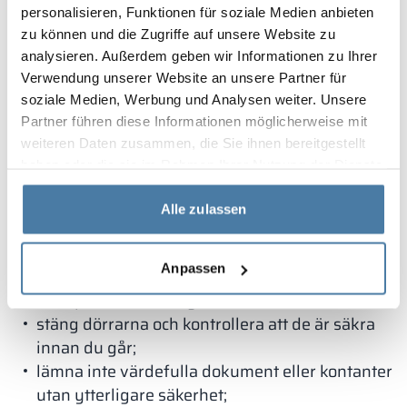
personalisieren, Funktionen für soziale Medien anbieten
kortsiktiga, medellångsiktiga och långsiktiga
zu können und die Zugriffe auf unsere Website zu
lagringszoner fungerar bra. Implementera en
analysieren. Außerdem geben wir Informationen zu Ihrer
kontrollpunkt: snabba ronder vid fasta tider och
Verwendung unserer Website an unsere Partner für
åtgärda avvikelser.
soziale Medien, Werbung und Analysen weiter. Unsere
Innan du trycker upp regler och skyltar,
Partner führen diese Informationen möglicherweise mit
weiteren Daten zusammen, die Sie ihnen bereitgestellt
kontrollera dem med receptionen och
haben oder die sie im Rahmen Ihrer Nutzung der Dienste
säkerhetspersonalen. Inför enhetliga
gesammelt haben.
kommandon, korta piktogram och zonfärger för att
Alle zulassen
undvika att personalen behöver förklara reglerna
för varje användare:
Anpassen
använd endast avsedda skåp, blockera inte
flera platser samtidigt;
stäng dörrarna och kontrollera att de är säkra
innan du går;
lämna inte värdefulla dokument eller kontanter
utan ytterligare säkerhet;