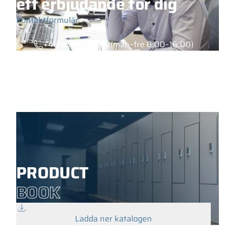
ett erbjudande för dig
Kontaktformulär
+48 453 039 919
(mån–fre 8:00–16:00)
PRODUCT
BOOK
Ladda ner katalogen