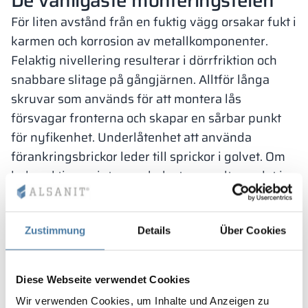
De vanligaste monteringsfelen
För liten avstånd från en fuktig vägg orsakar fukt i
karmen och korrosion av metallkomponenter.
Felaktig nivellering resulterar i dörrfriktion och
snabbare slitage på gångjärnen. Alltför långa
skruvar som används för att montera lås
försvagar fronterna och skapar en sårbar punkt
för nyfikenhet. Underlåtenhet att använda
förankringsbrickor leder till sprickor i golvet. Om
hela sektionen inte provbelastas resulterar det i
glapp efter några veckor.
Regler och verksamhet:
Zustimmung
Details
Über Cookies
Regler som fungerar
Tekniken är viktig, men rutiner är det sista steget i
Diese Webseite verwendet Cookies
säkerhet. Tydliga regler minskar tvister, snabbar
Wir verwenden Cookies, um Inhalte und Anzeigen zu
upp omsättningen och minskar fel. Att utse