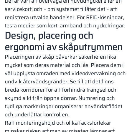
Det är värt att överväga en huvudnyckel eller ett
servicekort, och – om systemet tillåter det – att
registrera utvalda händelser. För RFID-lösningar,
testa medier som kort, armband och nyckelringar.
Design, placering och
ergonomi av skåputrymmen
Placeringen av skåp påverkar säkerheten lika
mycket som deras material och lås. Placera dem i
väl upplysta områden med videoövervakning och
undvik återvändsgränder. Se till att det finns
breda korridorer för att förhindra trängsel och
skymd sikt från öppna dörrar. Numrering och
tydliga markeringar organiserar användarflödet
och underlättar kontrollen.
Rätt monteringshöjd och olika fackstorlekar
minskar risken att man av misstag lämnar ett