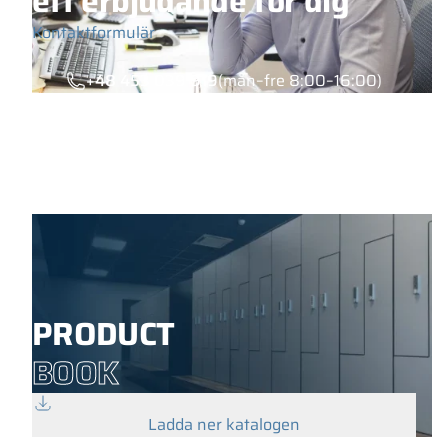
ett erbjudande för dig
Kontaktformulär
+48 453 039 919
(mån–fre 8:00–16:00)
PRODUCT
BOOK
Ladda ner katalogen