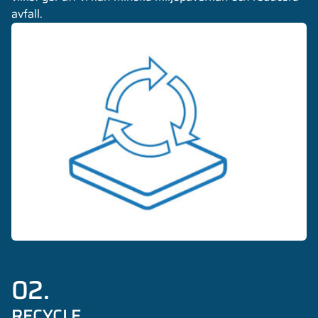
avfall.
02.
RECYCLE