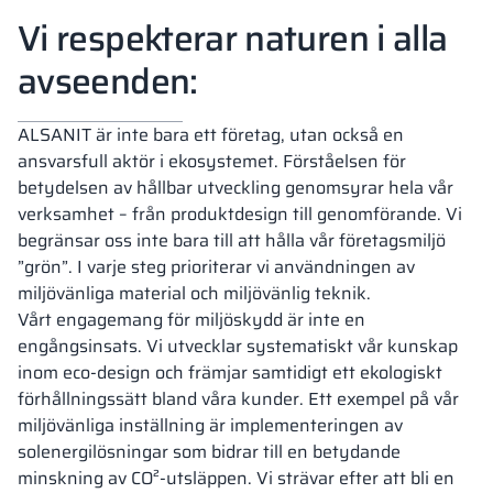
Vi respekterar naturen i alla
Vela
Rumsavdelare
Altus
L-formade skåp
metallskåp
avseenden:
Lamele
Bänkar och om
ALSANIT är inte bara ett företag, utan också en
ansvarsfull aktör i ekosystemet. Förståelsen för
Skåplås
betydelsen av hållbar utveckling genomsyrar hela vår
verksamhet – från produktdesign till genomförande. Vi
begränsar oss inte bara till att hålla vår företagsmiljö
”grön”. I varje steg prioriterar vi användningen av
miljövänliga material och miljövänlig teknik.
Vårt engagemang för miljöskydd är inte en
engångsinsats. Vi utvecklar systematiskt vår kunskap
inom eco-design och främjar samtidigt ett ekologiskt
förhållningssätt bland våra kunder. Ett exempel på vår
miljövänliga inställning är implementeringen av
solenergilösningar som bidrar till en betydande
minskning av CO²-utsläppen. Vi strävar efter att bli en