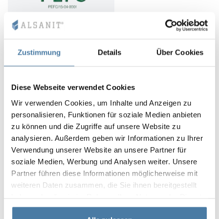
Programme for the Endorsement of Forest Certification
Schemes – förkortat PEFC – är en organisation vars
Zustimmung
Details
Über Cookies
syfte är att främja hållbar skogsförvaltning. PEFC är en
ideell organisation vars lösningar tillämpas i över 39
länder och deras certifieringssystem.
Diese Webseite verwendet Cookies
PEFC:s styrka är oberoende experter som ger råd till
Wir verwenden Cookies, um Inhalte und Anzeigen zu
statliga organisationer om hur man ska förvalta skogar
personalisieren, Funktionen für soziale Medien anbieten
och träbaserad produktion. PEFC:s mål är att skapa ett
zu können und die Zugriffe auf unsere Website zu
system för förvaltning av skogsresurser som garanterar
analysieren. Außerdem geben wir Informationen zu Ihrer
skogsområdenas överlevnad för kommande
Verwendung unserer Website an unsere Partner für
generationer.
soziale Medien, Werbung und Analysen weiter. Unsere
Leverantörer av LPW- och HPL-skivor vars produkter
Partner führen diese Informationen möglicherweise mit
ALSANIT använder har PEFC-certifikat.
weiteren Daten zusammen, die Sie ihnen bereitgestellt
haben oder die sie im Rahmen Ihrer Nutzung der Dienste
gesammelt haben.