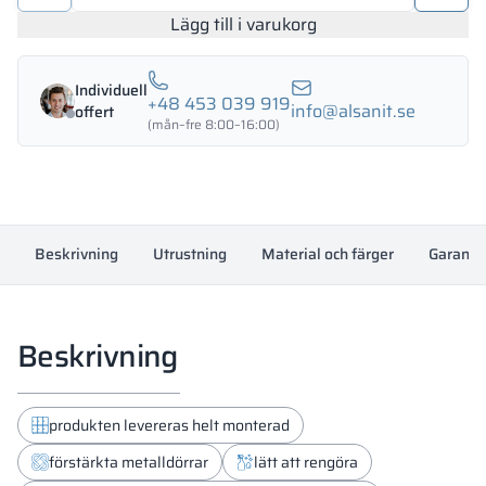
omklädningsskåp
Lägg till i varukorg
900/1800
-
Individuell
18331
+48 453 039 919
info@alsanit.se
offert
mängd
(mån–fre 8:00–16:00)
Beskrivning
Utrustning
Material och färger
Garanti
Beskrivning
produkten levereras helt monterad
förstärkta metalldörrar
lätt att rengöra