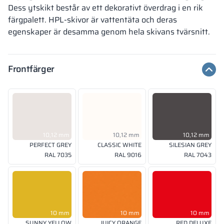
Dess ytskikt består av ett dekorativt överdrag i en rik
färgpalett. HPL-skivor är vattentäta och deras
egenskaper är desamma genom hela skivans tvärsnitt.
Frontfärger
10,12 mm
10,12 mm
10,12 mm
PERFECT GREY
CLASSIC WHITE
SILESIAN GREY
RAL 7035
RAL 9016
RAL 7043
10 mm
10 mm
10 mm
SUNNY YELLOW
JUICY ORANGE
RED DELUXE