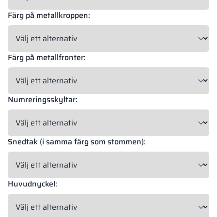
Färg på metallkroppen:
18 mm
18 mm
18 mm
OKAPI NUT
PORTLAND ASH
RETRO OAK
Färg på metallfronter:
18 mm
Numreringsskyltar:
BELLATO
Möjlighet till beklädnad: JA
Möjlighet till gravyr: NEJ
Snedtak (i samma färg som stommen):
Färgerna på materialen enligt RAL-klassificering är endast
vägledande. Visade dekorer kan avvika från de faktiska
beroende på skärmens inställningar och egenskaper.
Huvudnyckel: