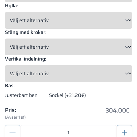
Hylla:
Stång med krokar:
Vertikal indelning:
Bas:
Justerbart ben
Sockel (+31.20€)
304.00
€
Pris:
(Avser 1 st)
Arbetsskåp
-