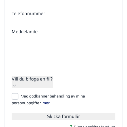
Telefonnummer
Meddelande
Vill du bifoga en fil?
Bifoga filer
*Jag godkänner behandling av mina
Sök
personuppgifter.
mer
Skicka formulär