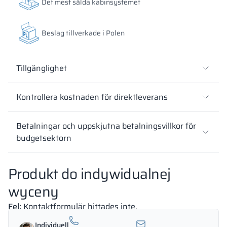
Det mest sålda kabinsystemet
18 mm
18 mm
18 mm
Beslag tillverkade i Polen
SUNNY YELLOW
DEEP ORANGE
RED DELUXE
RAL 1023
RAL 2000
RAL 3020
Tillgänglighet
Kontrollera kostnaden för direktleverans
18 mm
18 mm
18 mm
FOREST GREEN
BLUE BAY
LUND BIRCH
Betalningar och uppskjutna betalningsvillkor för
RAL 6018
RAL 5005
budgetsektorn
Produkt do indywidualnej
18 mm
18 mm
18 mm
wyceny
WILD OAK
PORTO CHERRY
GRAND OAK
Fel:
Kontaktformulär hittades inte.
Individuell