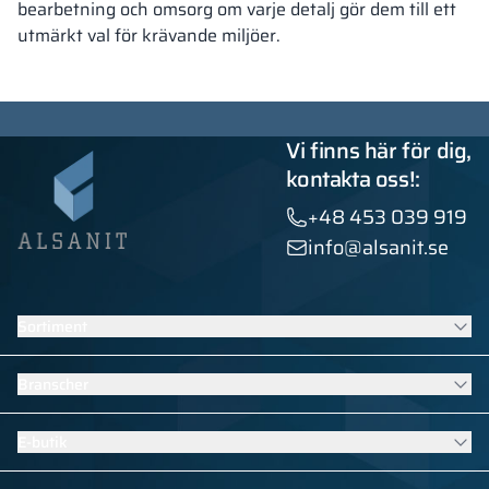
bearbetning och omsorg om varje detalj gör dem till ett
utmärkt val för krävande miljöer.
Vi finns här för dig,
kontakta oss!:
+48 453 039 919
info@alsanit.se
Sortiment
Skåp
Branscher
Sanitära kabiner
Kontraktsmöbler
Möbler för skolor och förskolor
E-butik
Installationer med HPL
Bassängutrustning
Se alla produkter
Möbler för sport- och fitnessomklädningsrum
Klädskåp