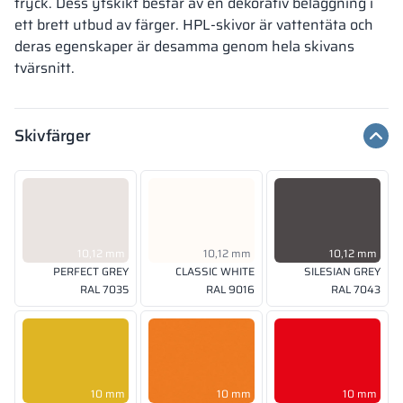
tryck. Dess ytskikt består av en dekorativ beläggning i
ett brett utbud av färger. HPL-skivor är vattentäta och
deras egenskaper är desamma genom hela skivans
tvärsnitt.
Skivfärger
10,12 mm
10,12 mm
10,12 mm
PERFECT GREY
CLASSIC WHITE
SILESIAN GREY
RAL 7035
RAL 9016
RAL 7043
10 mm
10 mm
10 mm