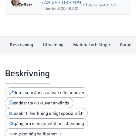
+48 453 039 919
info@alsanit.se
offert
(mån–fre 8:00–16:00)
18 mm
18 mm
18 mm
OKAPI NUT
PORTLAND ASH
RETRO OAK
Beskrivning
Utrustning
Material och färger
Garanti
18 mm
BELLATO
Beskrivning
Färgerna på materialen enligt RAL-klassificering är endast
vägledande. Visade dekorer kan avvika från de faktiska
beroende på skärmens inställningar och egenskaper.
dører som åpnes utover eller innover
endast torx-skruvar används
exakt tillverkning enligt specialmått
gångjärn med gravitationsstängning
mycket hög hållbarhet