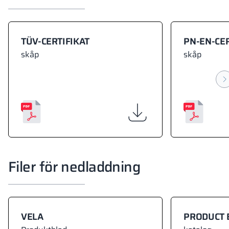
TÜV-CERTIFIKAT
PN-EN-CER
skåp
skåp
Filer för nedladdning
VELA
PRODUCT 