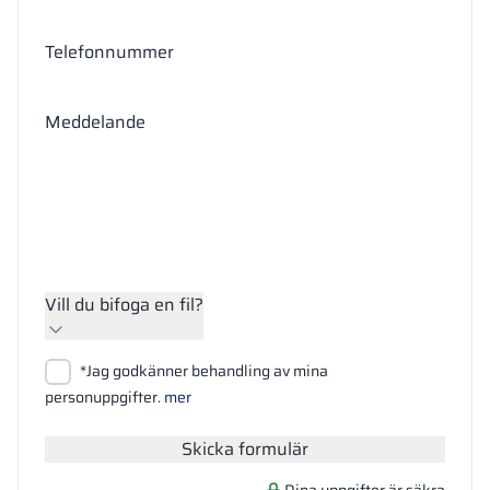
Telefonnummer
Meddelande
Vill du bifoga en fil?
Bifoga filer
*Jag godkänner behandling av mina
Sök
personuppgifter.
mer
Skicka formulär