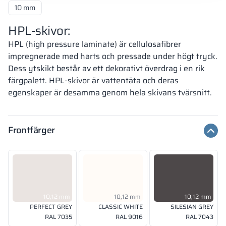
10 mm
HPL-skivor:
HPL (high pressure laminate) är cellulosafibrer
impregnerade med harts och pressade under högt tryck.
Dess ytskikt består av ett dekorativt överdrag i en rik
färgpalett. HPL-skivor är vattentäta och deras
egenskaper är desamma genom hela skivans tvärsnitt.
Frontfärger
10,12 mm
10,12 mm
10,12 mm
PERFECT GREY
CLASSIC WHITE
SILESIAN GREY
RAL 7035
RAL 9016
RAL 7043