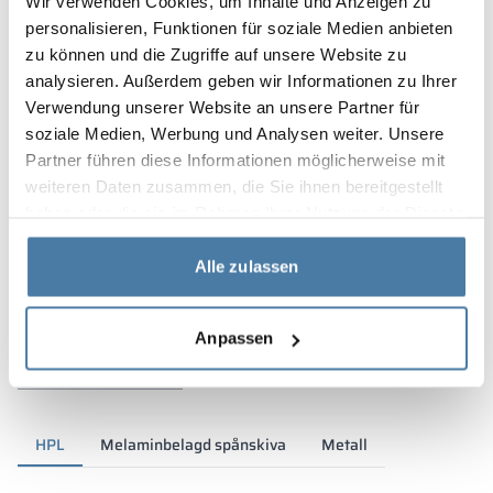
Wir verwenden Cookies, um Inhalte und Anzeigen zu
personalisieren, Funktionen für soziale Medien anbieten
zu können und die Zugriffe auf unsere Website zu
analysieren. Außerdem geben wir Informationen zu Ihrer
Verwendung unserer Website an unsere Partner für
soziale Medien, Werbung und Analysen weiter. Unsere
Partner führen diese Informationen möglicherweise mit
weiteren Daten zusammen, die Sie ihnen bereitgestellt
haben oder die sie im Rahmen Ihrer Nutzung der Dienste
gesammelt haben.
Alle zulassen
Material och färger
Anpassen
HPL
Melaminbelagd spånskiva
Metall