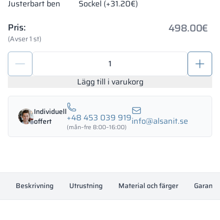
Justerbart ben
Sockel (+31.20€)
498.00
€
Pris:
(Avser 1 st)
Förvaringsskåp
i
metall
Lägg till i varukorg
900/1800
-
Individuell
18335
+48 453 039 919
info@alsanit.se
offert
mängd
(mån–fre 8:00–16:00)
Beskrivning
Utrustning
Material och färger
Garanti