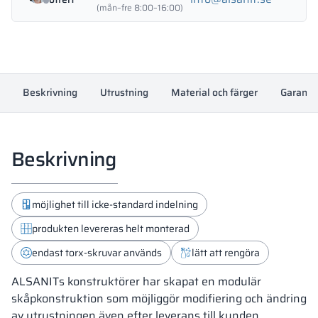
-
(mån–fre 8:00–16:00)
18345
mängd
Beskrivning
Utrustning
Material och färger
Garanti
Beskrivning
möjlighet till icke-standard indelning
produkten levereras helt monterad
endast torx-skruvar används
lätt att rengöra
ALSANITs konstruktörer har skapat en modulär
skåpkonstruktion som möjliggör modifiering och ändring
av utrustningen även efter leverans till kunden.