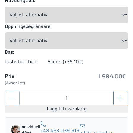
Huvudnyckel:
Öppningsbegränsare:
Bas:
Justerbart ben
Sockel (+35.10€)
1 984.00
€
Pris:
(Avser 1 st)
Förvaringsskåp
i
metall
Lägg till i varukorg
med
LPW
Individuell
1200/1800
+48 453 039 919
info@alsanit.se
offert