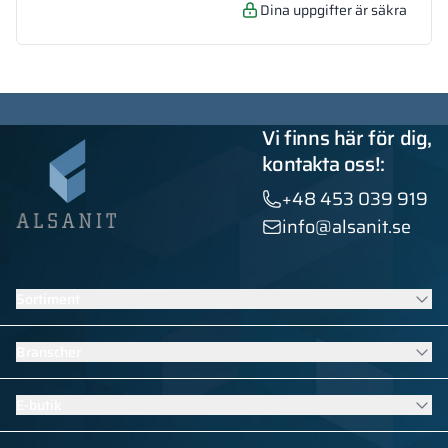
Dina uppgifter är säkra
Vi finns här för dig,
kontakta oss!:
+48 453 039 919
info@alsanit.se
Sortiment
Skåp
Branscher
Sanitära kabiner
Kontraktsmöbler
Möbler för skolor och förskolor
E-butik
Installationer med HPL
Bassängutrustning
Se alla produkter
Möbler för sport- och fitnessomklädningsrum
Klädskåp