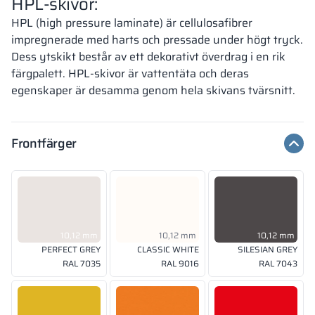
HPL-skivor:
HPL (high pressure laminate) är cellulosafibrer
impregnerade med harts och pressade under högt tryck.
Dess ytskikt består av ett dekorativt överdrag i en rik
färgpalett. HPL-skivor är vattentäta och deras
egenskaper är desamma genom hela skivans tvärsnitt.
Frontfärger
10,12 mm
10,12 mm
10,12 mm
PERFECT GREY
CLASSIC WHITE
SILESIAN GREY
RAL 7035
RAL 9016
RAL 7043