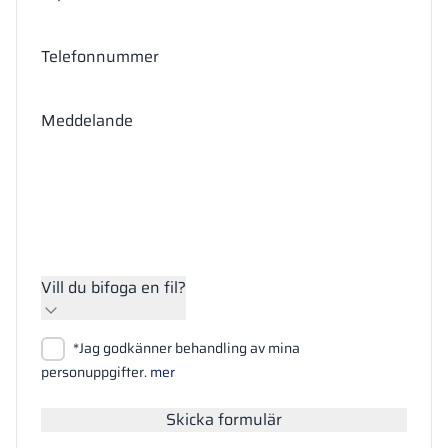
Telefonnummer
Meddelande
Vill du bifoga en fil?
Bifoga filer
*Jag godkänner behandling av mina
Sök
personuppgifter.
mer
Skicka formulär