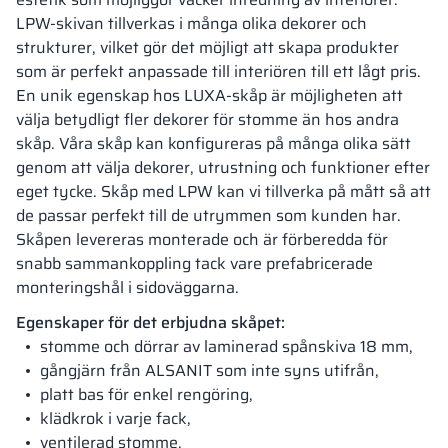
LPW-skivan tillverkas i många olika dekorer och
strukturer, vilket gör det möjligt att skapa produkter
som är perfekt anpassade till interiören till ett lågt pris.
En unik egenskap hos LUXA-skåp är möjligheten att
välja betydligt fler dekorer för stomme än hos andra
skåp. Våra skåp kan konfigureras på många olika sätt
genom att välja dekorer, utrustning och funktioner efter
eget tycke. Skåp med LPW kan vi tillverka på mått så att
de passar perfekt till de utrymmen som kunden har.
Skåpen levereras monterade och är förberedda för
snabb sammankoppling tack vare prefabricerade
monteringshål i sidoväggarna.
Egenskaper för det erbjudna skåpet:
stomme och dörrar av laminerad spånskiva 18 mm,
gångjärn från ALSANIT som inte syns utifrån,
platt bas för enkel rengöring,
klädkrok i varje fack,
ventilerad stomme,