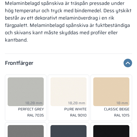
Melaminbelagd spånskiva är träspån pressade under
hög temperatur och tryck med bindemedel. Dess ytskikt
består av ett dekorativt melaminöverdrag i en rik
färgpalett. Melaminbelagd spånskiva är fuktbeständiga
och skivans kant måste skyddas med profiler eller
kantband.
Frontfärger
18,28 mm
18,28 mm
18 mm
PERFECT GREY
PURE WHITE
CLASSIC BEIGE
RAL 7035
RAL 9010
RAL 1015