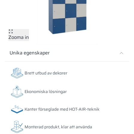
Vela
Rumsavdelare
Altus
L-formade skåp
metallskåp
Lamele
Bänkar och om
Zooma in
Skåplås
Unika egenskaper
Brett utbud av dekorer
Ekonomiska lösningar
Kanter förseglade med HOT-AIR-teknik
Monterad produkt, klar att använda