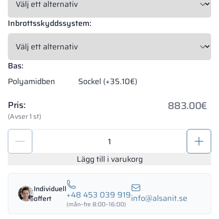
Inbrottsskyddssystem:
Bas:
Polyamidben
Sockel (+35.10€)
883.00
€
Pris:
(Avser 1 st)
Förvaringsskåp
med
LPW
Lägg till i varukorg
1200/1800
-
Individuell
18434
+48 453 039 919
info@alsanit.se
offert
mängd
(mån–fre 8:00–16:00)