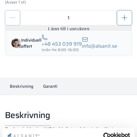
(Avser 1 st)
WC-
kabinfot
10-
Lägg till i varukorg
18
Individuell
mm
+48 453 039 919
info@alsanit.se
offert
PERSEI
(mån–fre 8:00–16:00)
mängd
Beskrivning
Garanti
Beskrivning
Beslag, inklusive WC-kabinfot av högsta kvalitet,
speciellt designade av bland annat Alsanits