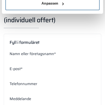
utmärkt val för krävande miljöer.
Anpassen
(individuell offert)
Fyll i formuläret
Namn eller företagsnamn*
E-post*
Telefonnummer
Meddelande