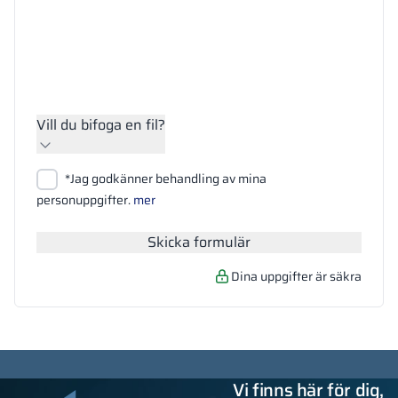
Vill du bifoga en fil?
Bifoga filer
*Jag godkänner behandling av mina
Sök
personuppgifter.
mer
Skicka formulär
Dina uppgifter är säkra
Vi finns här för dig,