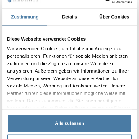
konstruktörer. Produktegenskaper:
rostfritt stål finish
Zustimmung
Details
Über Cookies
monteras på skivan
justeringsområde +/- 20 mm
avsedd för skivor med tjocklek 10 mm, 12 mm och 18
Diese Webseite verwendet Cookies
mm
Wir verwenden Cookies, um Inhalte und Anzeigen zu
personalisieren, Funktionen für soziale Medien anbieten
zu können und die Zugriffe auf unsere Website zu
analysieren. Außerdem geben wir Informationen zu Ihrer
Verwendung unserer Website an unsere Partner für
Garanti
soziale Medien, Werbung und Analysen weiter. Unsere
Partner führen diese Informationen möglicherweise mit
weiteren Daten zusammen, die Sie ihnen bereitgestellt
Våra skåp omfattas av garanti och tillverkas i Polen av
haben oder die sie im Rahmen Ihrer Nutzung der Dienste
material av högsta kvalitet. Tack vare detta
gesammelt haben.
kännetecknas de av exceptionell hållbarhet och
Alle zulassen
motståndskraft mot intensiv användning. Noggrann
bearbetning och omsorg om varje detalj gör dem till ett