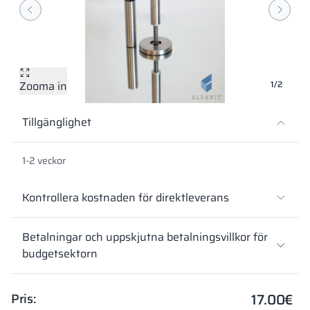
Vela
Rumsavdelare
Altus
L-formade skåp
metallskåp
Lamele
Bänkar och om
Zooma in
1/2
Skåplås
Tillgänglighet
1-2 veckor
Kontrollera kostnaden för direktleverans
Betalningar och uppskjutna betalningsvillkor för
budgetsektorn
17.00
€
Pris: