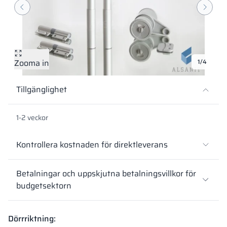
Vela
Rumsavdelare
Altus
L-formade skåp
metallskåp
Lamele
Bänkar och om
Zooma in
1/4
Skåplås
Tillgänglighet
1-2 veckor
Kontrollera kostnaden för direktleverans
Betalningar och uppskjutna betalningsvillkor för
budgetsektorn
Dörrriktning: