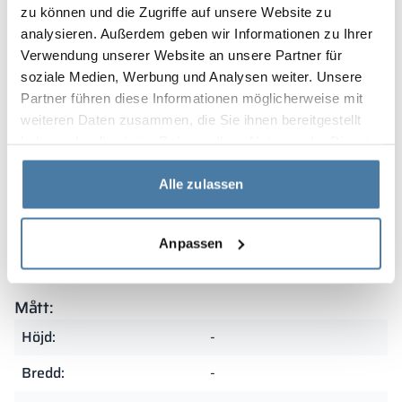
Garanti
zu können und die Zugriffe auf unsere Website zu
analysieren. Außerdem geben wir Informationen zu Ihrer
Verwendung unserer Website an unsere Partner für
Våra skåp omfattas av garanti och tillverkas i Polen av
soziale Medien, Werbung und Analysen weiter. Unsere
material av högsta kvalitet. Tack vare detta
Partner führen diese Informationen möglicherweise mit
kännetecknas de av exceptionell hållbarhet och
weiteren Daten zusammen, die Sie ihnen bereitgestellt
motståndskraft mot intensiv användning. Noggrann
haben oder die sie im Rahmen Ihrer Nutzung der Dienste
bearbetning och omsorg om varje detalj gör dem till ett
gesammelt haben.
utmärkt val för krävande miljöer.
Alle zulassen
Sammenfatning
Anpassen
Mått:
Höjd:
-
Bredd:
-