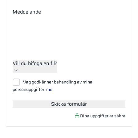
Meddelande
Vill du bifoga en fil?
Bifoga filer
*Jag godkänner behandling av mina
Sök
personuppgifter.
mer
Skicka formulär
Dina uppgifter är säkra