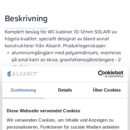
Beskrivning
Komplett beslag för WC-kabiner 10-12mm SOLARI av
högsta kvalitet, speciellt designat av bland annat
konstruktörer från Alsanit. Produktegenskaper:
aluminiumgångjärn med polyamidinsats, monteras
på smal kant av skiva, gravitationssjälvstängare - 2
stycken
aluminiumfot, justerbart reglerområde +/- 20 mm - 2
stycken
låshandtag av aluminium och polyamid, möjlighet till
Zustimmung
Details
Über Cookies
nödöppning - 1 stycke
Diese Webseite verwendet Cookies
Wir verwenden Cookies, um Inhalte und Anzeigen zu
personalisieren, Funktionen für soziale Medien anbieten