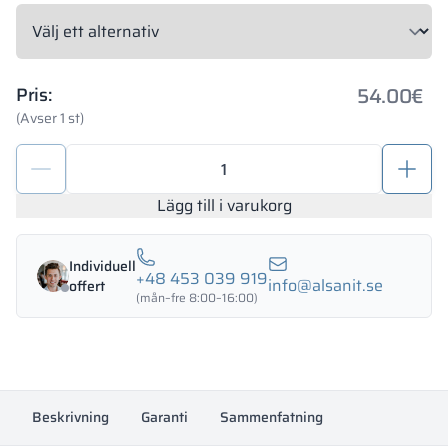
54.00
€
Pris:
(Avser 1 st)
Komplett
beslag
för
Lägg till i varukorg
WC-
kabiner
Individuell
10-
+48 453 039 919
info@alsanit.se
offert
12mm
(mån–fre 8:00–16:00)
SOLARI
mängd
Beskrivning
Garanti
Sammenfatning