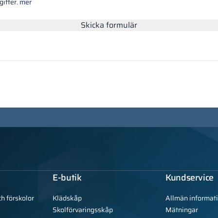
ifter.
mer
Skicka formulär
E-butik
Kundservice
ch förskolor
Klädskåp
Allmän informat
Skolförvaringsskåp
Mätningar