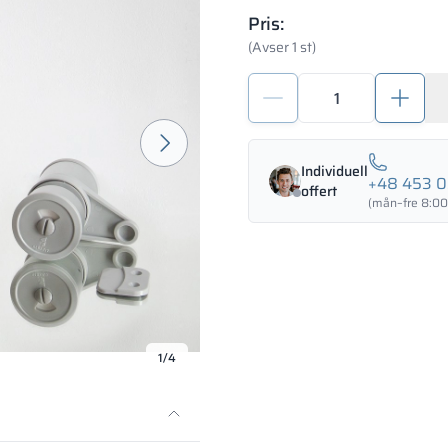
Pris:
(Avser 1 st)
Komplett
beslag
för
WC-
Individuell
kabiner
+48 453 0
offert
18mm
(mån–fre 8:00
SOLARI
mängd
1/4