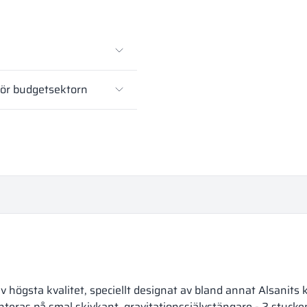
för budgetsektorn
högsta kvalitet, speciellt designat av bland annat Alsanits
ras på smal skivkant, gravitationssjälvstängare - 2 stycke