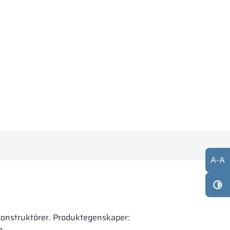
A
-
A
 konstruktörer. Produktegenskaper:
n