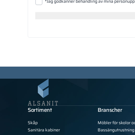
Bifoga filer
*Jag godkänner behandling av mina personuppg
Sök
Sortiment
Branscher
Skåp
Möbler för skolor o
Sanitära kabiner
Bassängutrustning