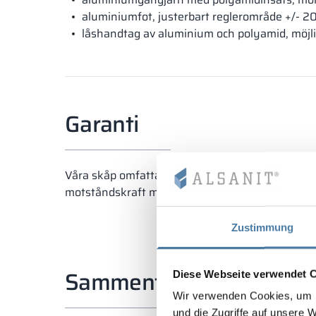
aluminiumfot, justerbart reglerområde +/- 2
låshandtag av aluminium och polyamid, möjlig
Garanti
Våra skåp omfattas av garanti och tillverkas i P
motståndskraft mot intensiv användning. Noggran
Zustimmung
Sammenfatning
Diese Webseite verwendet 
Wir verwenden Cookies, um I
und die Zugriffe auf unsere 