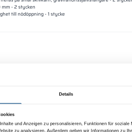
0 mm - 2 stycken
het till nödöppning - 1 stycke
olen av material av högsta kvalitet. Tack vare detta känneteck
n bearbetning och omsorg om varje detalj gör dem till ett ut
Details
Cookies
nhalte und Anzeigen zu personalisieren, Funktionen für soziale
Website zu analysieren. Außerdem geben wir Informationen zu I