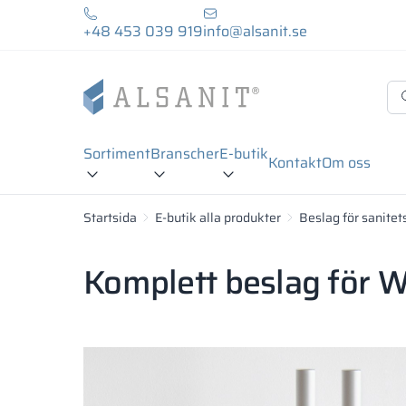
+48 453 039 919
info@alsanit.se
Sortiment
Branscher
E-butik
Kontakt
Om oss
Startsida
E-butik alla produkter
Beslag för sanitet
Komplett beslag för