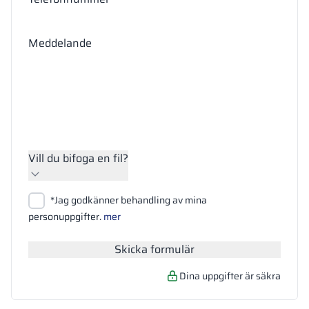
Meddelande
Vill du bifoga en fil?
Bifoga filer
*Jag godkänner behandling av mina
Sök
personuppgifter.
mer
Skicka formulär
Dina uppgifter är säkra