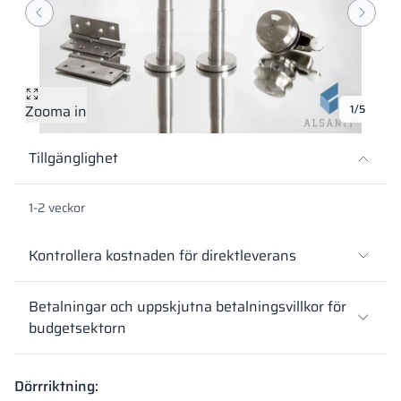
Vela
Rumsavdelare
Altus
L-formade skåp
metallskåp
Lamele
Bänkar och om
Zooma in
1/5
Skåplås
Tillgänglighet
1-2 veckor
Kontrollera kostnaden för direktleverans
Betalningar och uppskjutna betalningsvillkor för
budgetsektorn
Dörrriktning: