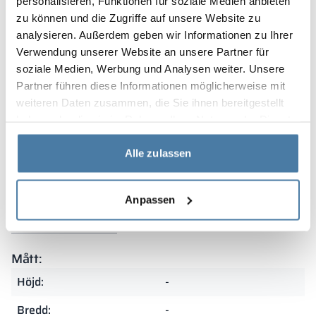
personalisieren, Funktionen für soziale Medien anbieten
Garanti
zu können und die Zugriffe auf unsere Website zu
analysieren. Außerdem geben wir Informationen zu Ihrer
Verwendung unserer Website an unsere Partner für
soziale Medien, Werbung und Analysen weiter. Unsere
Våra skåp omfattas av garanti och tillverkas i Polen av
Partner führen diese Informationen möglicherweise mit
material av högsta kvalitet. Tack vare detta
weiteren Daten zusammen, die Sie ihnen bereitgestellt
kännetecknas de av exceptionell hållbarhet och
haben oder die sie im Rahmen Ihrer Nutzung der Dienste
motståndskraft mot intensiv användning. Noggrann
gesammelt haben.
bearbetning och omsorg om varje detalj gör dem till ett
Alle zulassen
utmärkt val för krävande miljöer.
Sammenfatning
Anpassen
Mått:
Höjd:
-
Bredd:
-