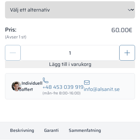
60.00
€
Pris:
(Avser 1 st)
Komplett
beslagsset
för
Lägg till i varukorg
toalettbås
28mm
Individuell
PERSEI
+48 453 039 919
info@alsanit.se
offert
mängd
(mån–fre 8:00–16:00)
Beskrivning
Garanti
Sammenfatning