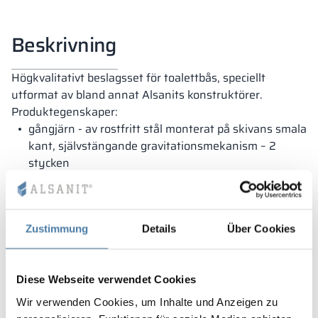
Beskrivning
Högkvalitativt beslagsset för toalettbås, speciellt
utformat av bland annat Alsanits konstruktörer.
Produktegenskaper:
gångjärn - av rostfritt stål monterat på skivans smala
kant, självstängande gravitationsmekanism – 2
stycken
stöd - rostfritt stål finish, monterat på skivan,
justeringsområde +/- 20 mm – 2 stycken
låshandtag - rostfritt stål finish, nödöppning – 1
styck
Zustimmung
Details
Über Cookies
avsedd för skivor med 28 mm tjocklek
Diese Webseite verwendet Cookies
Wir verwenden Cookies, um Inhalte und Anzeigen zu