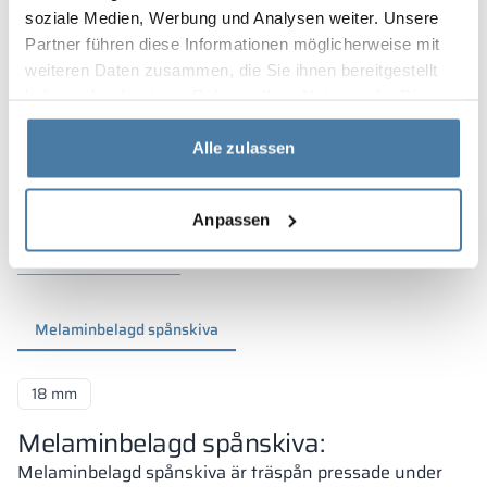
soziale Medien, Werbung und Analysen weiter. Unsere
Partner führen diese Informationen möglicherweise mit
weiteren Daten zusammen, die Sie ihnen bereitgestellt
haben oder die sie im Rahmen Ihrer Nutzung der Dienste
gesammelt haben.
Alle zulassen
Anpassen
Material och färger
Melaminbelagd spånskiva
18 mm
Melaminbelagd spånskiva:
Melaminbelagd spånskiva är träspån pressade under