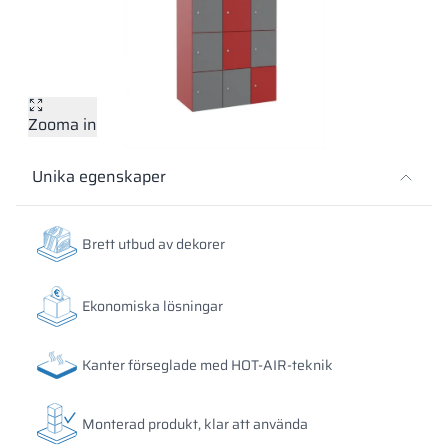
Vela
Rumsavdelare
Altus
L-formade skåp
metallskåp
Lamele
Bänkar och om
Zooma in
Skåplås
Unika egenskaper
Brett utbud av dekorer
Ekonomiska lösningar
Kanter förseglade med HOT-AIR-teknik
Monterad produkt, klar att använda