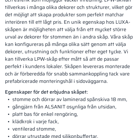
tillverkas i många olika dekorer och strukturer, vilket gör
det möjligt att skapa produkter som perfekt matchar
interiören till ett lågt pris. En unik egenskap hos LUXA-
skåpen är möjligheten att välja från ett mycket större
urval av dekorer för stommen än i andra skåp. Våra skåp
kan konfigureras på många olika sätt genom att välja
dekorer, utrustning och funktioner efter eget tycke. Vi
kan tillverka LPW-skåp efter mått så att de passar
perfekt i kundens lokaler. Skåpen levereras monterade
och är förberedda för snabb sammankoppling tack vare
prefabricerade monteringshål i sidoväggarna.
Egenskaper för det erbjudna skåpet:
stomme och dörrar av laminerad spånskiva 18 mm,
gångjärn från ALSANIT osynliga från utsidan,
platt bas för enkel rengöring,
klädkrok i varje fack,
ventilerad stomme,
dörrar utrustade med silikonbuffertar.