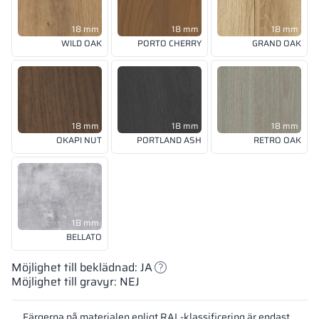
18 mm
18 mm
18 mm
WILD OAK
PORTO CHERRY
GRAND OAK
18 mm
18 mm
18 mm
OKAPI NUT
PORTLAND ASH
RETRO OAK
18 mm
BELLATO
Möjlighet till beklädnad: JA
Möjlighet till gravyr: NEJ
Färgerna på materialen enligt RAL-klassificering är endast