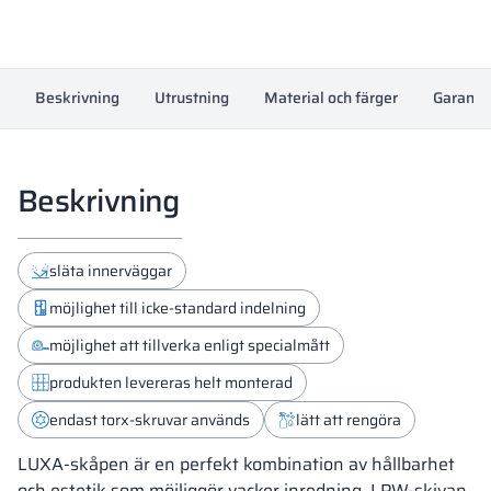
Beskrivning
Utrustning
Material och färger
Garanti
Beskrivning
släta innerväggar
möjlighet till icke-standard indelning
möjlighet att tillverka enligt specialmått
produkten levereras helt monterad
endast torx-skruvar används
lätt att rengöra
LUXA-skåpen är en perfekt kombination av hållbarhet
och estetik som möjliggör vacker inredning. LPW-skivan