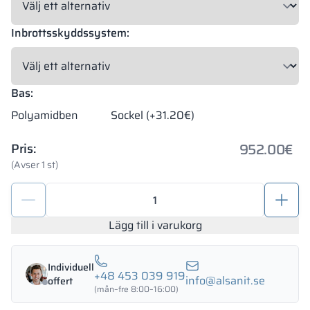
Inbrottsskyddssystem:
Bas:
Polyamidben
Sockel (+31.20€)
952.00
€
Pris:
(Avser 1 st)
Kontorsskåp
900/1800
-
Lägg till i varukorg
18335
mängd
Individuell
+48 453 039 919
info@alsanit.se
offert
(mån–fre 8:00–16:00)