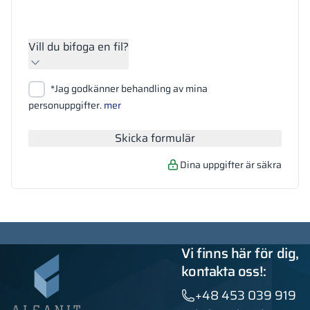
Vill du bifoga en fil?
Bifoga filer
*Jag godkänner behandling av mina
Sök
personuppgifter.
mer
Skicka formulär
Dina uppgifter är säkra
Vi finns här för dig,
kontakta oss!:
+48 453 039 919