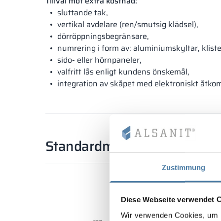
Tillval mot extra kostnad:
sluttande tak,
vertikal avdelare (ren/smutsig klädsel),
dörröppningsbegränsare,
numrering i form av: aluminiumskyltar, klist
sido- eller hörnpaneler,
valfritt lås enligt kundens önskemål,
integration av skåpet med elektroniskt åtko
Standardmått
Zustimmung
Diese Webseite verwendet 
Wir verwenden Cookies, um I