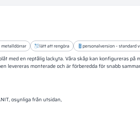
a metalldörrar
lätt att rengöra
personalversion – standard v
lplåt med en reptålig lackyta. Våra skåp kan konfigureras på 
åpen levereras monterade och är förberedda för snabb samman
ANIT, osynliga från utsidan,