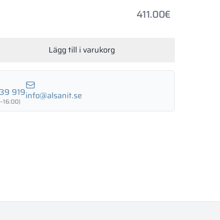
LUND BIRCH
WILD OAK
PORTO CHERRY
GRAND OAK
411.00
€
Lägg till i varukorg
18 mm
18 mm
18 mm
RTLAND ASH
RETRO OAK
BELLATO
39 919
info@alsanit.se
–16:00)
nad: JA
 NEJ