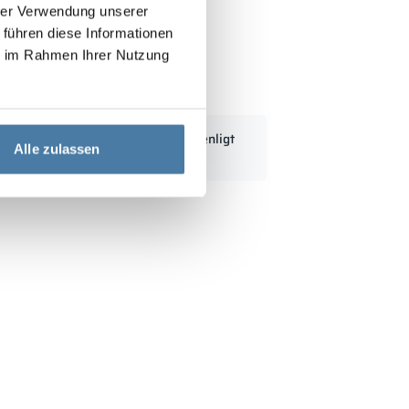
hrer Verwendung unserer
 führen diese Informationen
ie im Rahmen Ihrer Nutzung
klädskåp 1200/1800 - 18342
Standardmått kan modifieras enligt
Alle zulassen
kundens behov