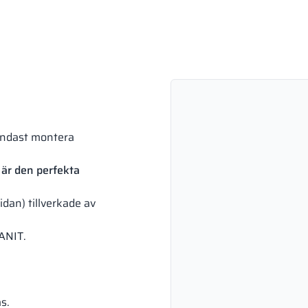
endast montera
är den perfekta
idan) tillverkade av
SANIT.
s.