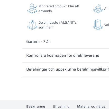
Färgerna på materialen enligt RAL-klassificering är
Färgerna på materialen enligt RAL-klassificering är
Monterad produkt, klar att
All
avvika från de faktiska beroende på skärmens instäl
avvika från de faktiska beroende på skärmens instäl
använda
De billigaste i ALSANITs
Val
sortiment
Garanti - 7 år
Kontrollera kostnaden för direktleverans
Betalningar och uppskjutna betalningsvillkor 
Beskrivning
Utrustning
Material och färger