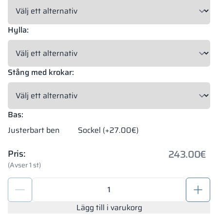
Hylla:
Stång med krokar:
Bas:
Justerbart ben
Sockel (+27.00€)
243.00
€
Pris:
(Avser 1 st)
Metall
förvaringsskåp
med
Lägg till i varukorg
fack