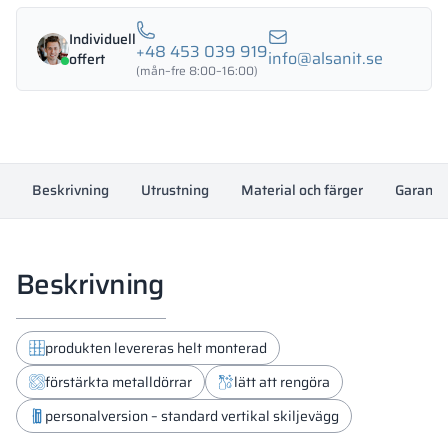
och
Individuell
klädförvaring
+48 453 039 919
info@alsanit.se
offert
600/1800
(mån–fre 8:00–16:00)
-
18322
mängd
Beskrivning
Utrustning
Material och färger
Garanti
Beskrivning
produkten levereras helt monterad
förstärkta metalldörrar
lätt att rengöra
personalversion – standard vertikal skiljevägg