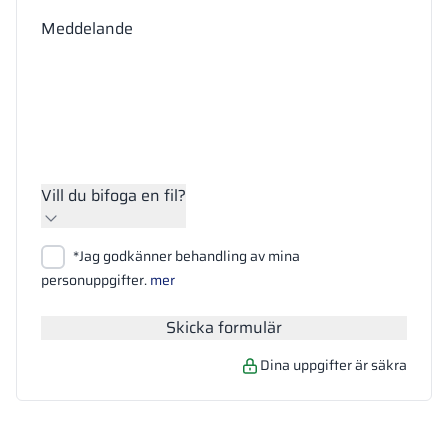
Meddelande
Vill du bifoga en fil?
Bifoga filer
*Jag godkänner behandling av mina
Sök
personuppgifter.
mer
Skicka formulär
Dina uppgifter är säkra