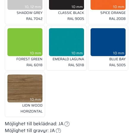
10, 12 mm
10 mm
10 mm
SHADOW GREY
CLASSIC BLACK
SPICE ORANGE
RAL 7042
RAL 9005
RAL 2008
10 mm
10 mm
10 mm
FOREST GREEN
EMERALD LAGUNA
BLUE BAY
RAL 6018
RAL 5018
RAL 5005
10 mm
LION WOOD
HORIZONTAL
Möjlighet till beklädnad: JA
Möjlighet till gravyr: JA