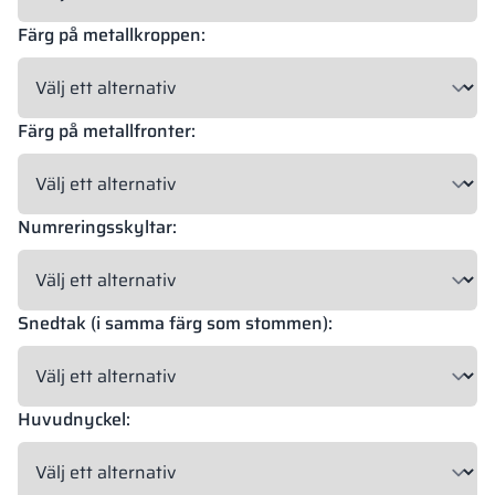
Färg på metallkroppen:
18 mm
18 mm
18 mm
OKAPI NUT
PORTLAND ASH
RETRO OAK
Färg på metallfronter:
18 mm
Numreringsskyltar:
BELLATO
Möjlighet till beklädnad: JA
Möjlighet till gravyr: NEJ
Snedtak (i samma färg som stommen):
Färgerna på materialen enligt RAL-klassificering är endast
vägledande. Visade dekorer kan avvika från de faktiska
beroende på skärmens inställningar och egenskaper.
Huvudnyckel: