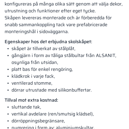
konfigureras på många olika sätt genom att välja dekor,
utrustning och funktioner efter eget tycke.
Skåpen levereras monterade och är förberedda för
snabb sammankoppling tack vare prefabricerade
monteringshål i sidoväggarna.
Egenskaper hos det erbjudna skolskåpet:
skåpet är tillverkat av stålplåt,
gångjärn i form av tåliga stålbultar från ALSANIT,
osynliga från utsidan,
platt bas för enkel rengöring,
klädkrok i varje fack,
ventilerad stomme,
dörrar utrustade med silikonbuffertar.
Tillval mot extra kostnad:
sluttande tak,
vertikal avdelare (ren/smutsig klädsel),
dörröppningsbegränsare,
numrering i form av: aluminiumskyltar,