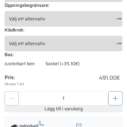
Öppningsbegränsare:
Klädkrok:
Bas:
Justerbart ben
Sockel (+35.10€)
491.00
€
Pris:
(Avser 1 st)
Metallskåp
för
skolan
Lägg till i varukorg
med
fack
Individuell