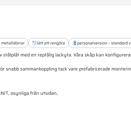
a metalldörrar
lätt att rengöra
personalversion – standard v
tiv stålplåt med en reptålig lackyta. Våra skåp kan konfigurer
för snabb sammankoppling tack vare prefabricerade monterin
ANIT, osynliga från utsidan,