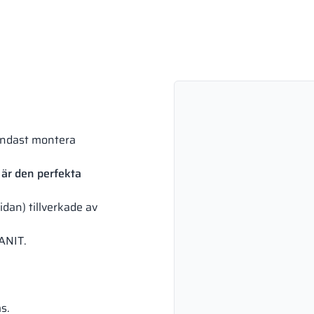
endast montera
är den perfekta
idan) tillverkade av
SANIT.
s.