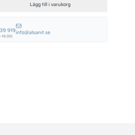
Lägg till i varukorg
LUND BIRCH
WILD OAK
PORTO CHERRY
GRAND OAK
39 919
info@alsanit.se
–16:00)
18 mm
18 mm
18 mm
RTLAND ASH
RETRO OAK
BELLATO
nad: JA
 NEJ