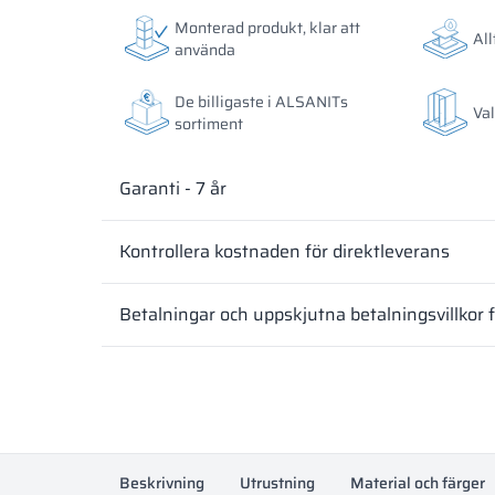
Färgerna på materialen enligt RAL-klassificering är
Färgerna på materialen enligt RAL-klassificering är
Monterad produkt, klar att
All
avvika från de faktiska beroende på skärmens instäl
avvika från de faktiska beroende på skärmens instäl
använda
De billigaste i ALSANITs
Val
sortiment
Garanti - 7 år
Kontrollera kostnaden för direktleverans
Betalningar och uppskjutna betalningsvillkor 
Beskrivning
Utrustning
Material och färger