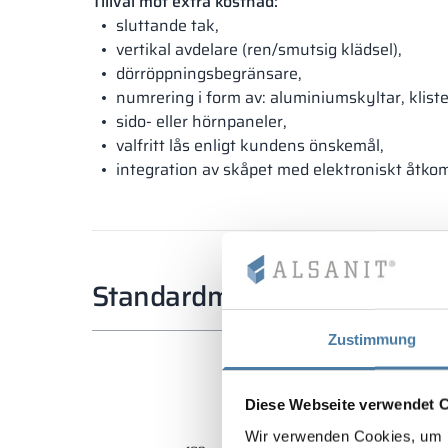
Tillval mot extra kostnad:
sluttande tak,
vertikal avdelare (ren/smutsig klädsel),
dörröppningsbegränsare,
numrering i form av: aluminiumskyltar, klist
sido- eller hörnpaneler,
valfritt lås enligt kundens önskemål,
integration av skåpet med elektroniskt åtko
Standardmått
Zustimmung
Diese Webseite verwendet 
Wir verwenden Cookies, um I