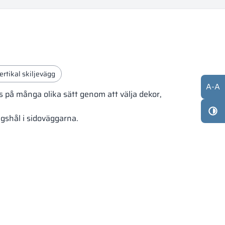
ertikal skiljevägg
A
-
A
as på många olika sätt genom att välja dekor,
gshål i sidoväggarna.