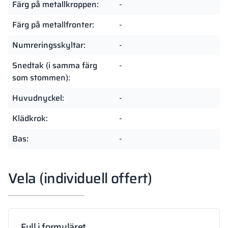
Färg på metallkroppen:
-
Färg på metallfronter:
-
Numreringsskyltar:
-
Snedtak (i samma färg
-
som stommen):
Huvudnyckel:
-
Klädkrok:
-
Bas:
-
Vela (individuell offert)
Fyll i formuläret