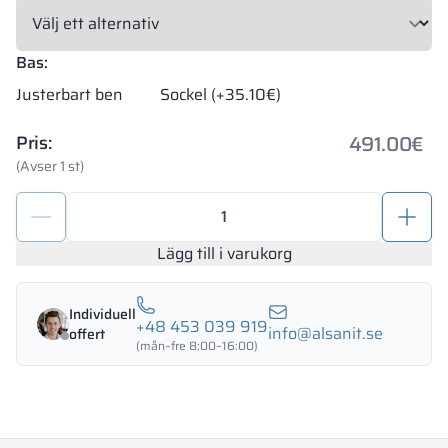
Bas:
Justerbart ben
Sockel (+35.10€)
491.00
€
Pris:
(Avser 1 st)
Metallskåp
med
fack
Lägg till i varukorg
1200/1800
-
Individuell
18343
+48 453 039 919
info@alsanit.se
offert
mängd
(mån–fre 8:00–16:00)