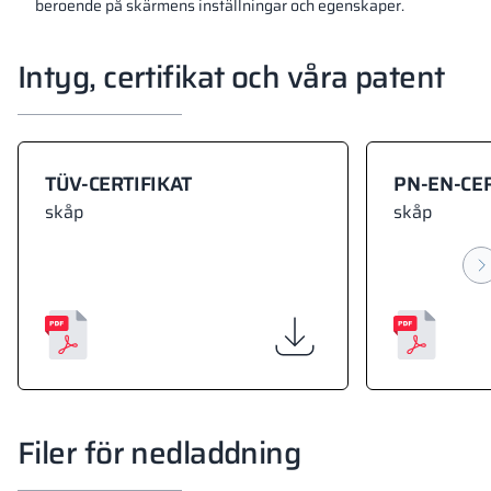
beroende på skärmens inställningar och egenskaper.
Intyg, certifikat och våra patent
TÜV-CERTIFIKAT
PN-EN-CER
skåp
skåp
Filer för nedladdning