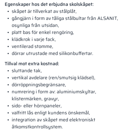
Egenskaper hos det erbjudna skolskåpet:
skåpet är tillverkat av stålplåt,
gångjärn i form av tåliga stålbultar från ALSANIT,
osynliga från utsidan,
platt bas för enkel rengöring,
klädkrok i varje fack,
ventilerad stomme,
dörrar utrustade med silikonbuffertar.
Tillval mot extra kostnad:
sluttande tak,
vertikal avdelare (ren/smutsig klädsel),
dörröppningsbegränsare,
numrering i form av: aluminiumskyltar,
klistermärken, gravyr,
sido- eller hörnpaneler,
valfritt lås enligt kundens önskemål,
integration av skåpet med elektroniskt
åtkomstkontrollsystem.