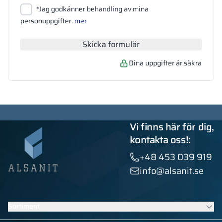
Bifoga filer
*Jag godkänner behandling av mina
Sök
personuppgifter.
mer
Skicka formulär
Dina uppgifter är säkra
Vi finns här för dig,
kontakta oss!:
+48 453 039 919
info@alsanit.se
Sortiment