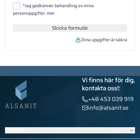
Bifoga filer
*Jag godkänner behandling av mina
Sök
personuppgifter.
mer
Skicka formulär
Dina uppgifter är säkra
Vi finns här för dig,
kontakta oss!:
+48 453 039 919
info@alsanit.se
Sortiment