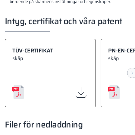
beroende på skärmens inställningar och egenskaper.
Intyg, certifikat och våra patent
TÜV-CERTIFIKAT
PN-EN-CER
skåp
skåp
Filer för nedladdning