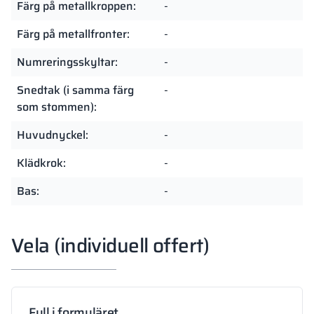
Färg på metallkroppen:
-
Färg på metallfronter:
-
Numreringsskyltar:
-
Snedtak (i samma färg
-
som stommen):
Huvudnyckel:
-
Klädkrok:
-
Bas:
-
Vela (individuell offert)
Fyll i formuläret