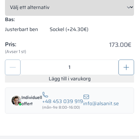
Bas:
Justerbart ben
Sockel (+24.30€)
173.00
€
Pris:
(Avser 1 st)
Metallskåp
med
fack
Lägg till i varukorg
400/1800
-
Individuell
18413
+48 453 039 919
info@alsanit.se
offert
mängd
(mån–fre 8:00–16:00)