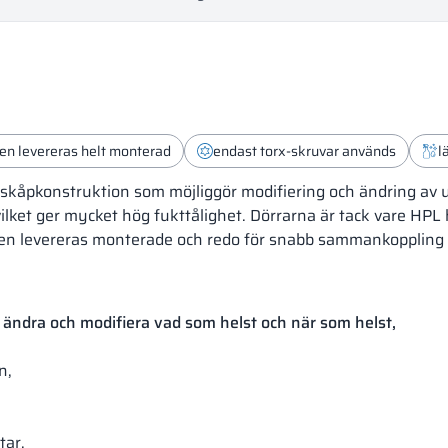
en levereras helt monterad
endast torx-skruvar används
l
kåpkonstruktion som möjliggör modifiering och ändring av ut
lket ger mycket hög fukttålighet. Dörrarna är tack vare HPL hå
åpen levereras monterade och redo för snabb sammankoppling 
 ändra och modifiera vad som helst och när som helst,
n,
tar.