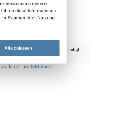
hrer Verwendung unserer
 führen diese Informationen
ie im Rahmen Ihrer Nutzung
d HPL 900/1800 - 18333
Alle zulassen
Standardmått kan modifieras enligt
kundens behov
Ladda ner produktbladet