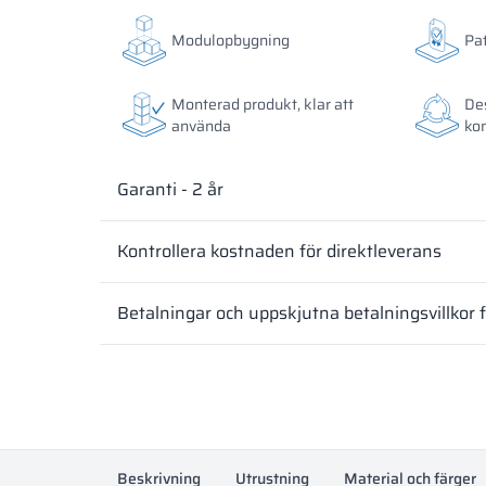
Färgerna på materialen enligt RAL-klassificering är
Färgerna på materialen enligt RAL-klassificering är
Färgerna på materialen enligt RAL-klassificering är
avvika från de faktiska beroende på skärmens instäl
avvika från de faktiska beroende på skärmens instäl
avvika från de faktiska beroende på skärmens instäl
Modulopbygning
Pa
Monterad produkt, klar att
De
använda
ko
Garanti - 2 år
Kontrollera kostnaden för direktleverans
Betalningar och uppskjutna betalningsvillkor 
Beskrivning
Utrustning
Material och färger