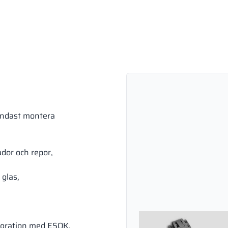
endast montera
dor och repor,
 glas,
ntegration med ESOK.