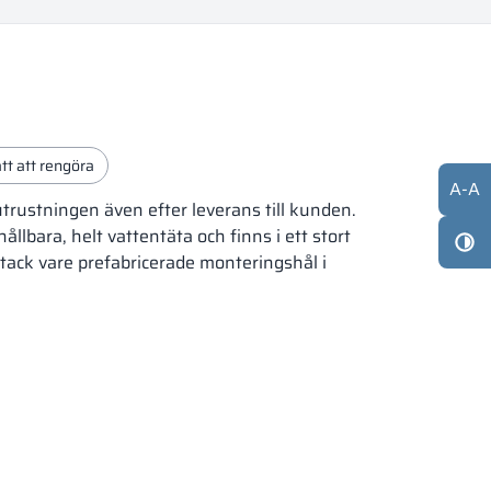
ätt att rengöra
A
-
A
rustningen även efter leverans till kunden.
llbara, helt vattentäta och finns i ett stort
tack vare prefabricerade monteringshål i