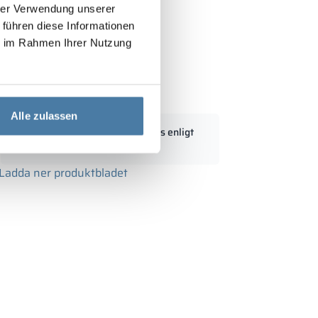
hrer Verwendung unserer
 führen diese Informationen
ie im Rahmen Ihrer Nutzung
ed LPW 1200/1800 - 18433
Alle zulassen
Standardmått kan modifieras enligt
m
kundens behov
Ladda ner produktbladet