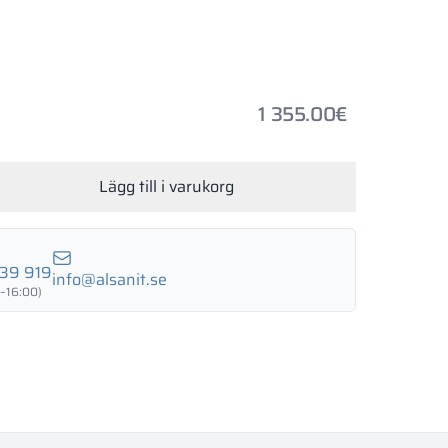
LUND BIRCH
WILD OAK
PORTO CHERRY
GRAND OAK
nad: JA
 NEJ
1 355.00
€
18 mm
18 mm
18 mm
RTLAND ASH
RETRO OAK
BELLATO
Lägg till i varukorg
nad: JA
 NEJ
39 919
info@alsanit.se
–16:00)