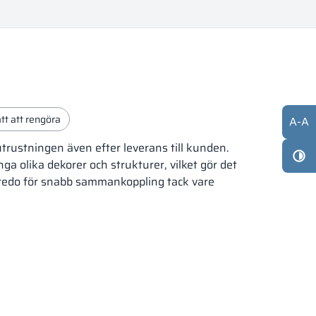
ätt att rengöra
A
-
A
rustningen även efter leverans till kunden.
ga olika dekorer och strukturer, vilket gör det
h redo för snabb sammankoppling tack vare