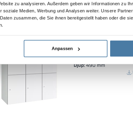
Website zu analysieren. Außerdem geben wir Informationen zu I
r soziale Medien, Werbung und Analysen weiter. Unsere Partner
 Daten zusammen, die Sie ihnen bereitgestellt haben oder die s
n.
Modulärt skåp metall m
Anpassen
Stommens höjd:
1800 mm
Stolpens bredd:
3×400 m
Djup:
490 mm