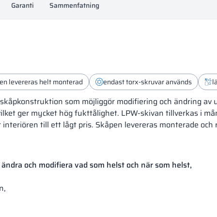
Garanti
Sammenfatning
en levereras helt monterad
endast torx-skruvar används
l
kåpkonstruktion som möjliggör modifiering och ändring av ut
lket ger mycket hög fukttålighet. LPW-skivan tillverkas i mån
 interiören till ett lågt pris. Skåpen levereras monterade oc
 ändra och modifiera vad som helst och när som helst,
n,