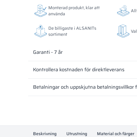
Färgerna på materialen enligt RAL-klassificering är
Färgerna på materialen enligt RAL-klassificering är
Monterad produkt, klar att
All
avvika från de faktiska beroende på skärmens instäl
avvika från de faktiska beroende på skärmens instäl
använda
De billigaste i ALSANITs
Val
sortiment
Garanti - 7 år
Kontrollera kostnaden för direktleverans
Betalningar och uppskjutna betalningsvillkor 
Beskrivning
Utrustning
Material och färger