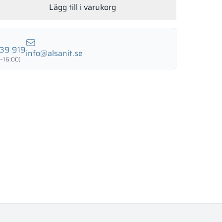
Lägg till i varukorg
LUND BIRCH
WILD OAK
PORTO CHERRY
GRAND OAK
39 919
info@alsanit.se
–16:00)
18 mm
18 mm
18 mm
RTLAND ASH
RETRO OAK
BELLATO
nad: JA
 NEJ