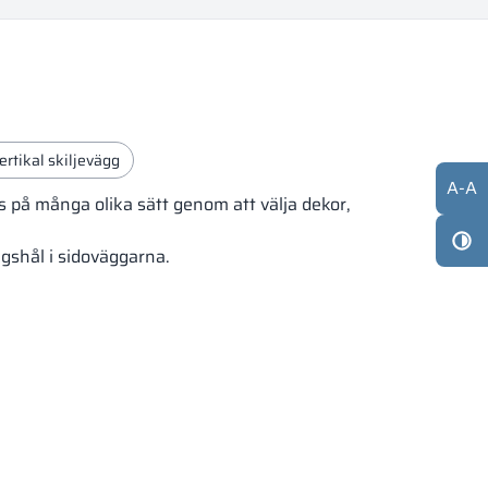
ertikal skiljevägg
A
-
A
as på många olika sätt genom att välja dekor,
gshål i sidoväggarna.