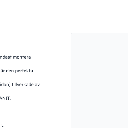
endast montera
är den perfekta
idan) tillverkade av
SANIT.
s.