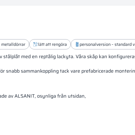
a metalldörrar
lätt att rengöra
personalversion – standard v
tiv stålplåt med en reptålig lackyta. Våra skåp kan konfigurer
för snabb sammankoppling tack vare prefabricerade monterin
kade av ALSANIT, osynliga från utsidan,