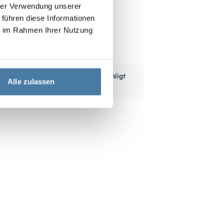
hrer Verwendung unserer
 führen diese Informationen
ie im Rahmen Ihrer Nutzung
ck 300/1800 - 18313
Standardmått kan modifieras enligt
Alle zulassen
kundens behov