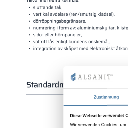
Tillval mot extra kostnad:
sluttande tak,
vertikal avdelare (ren/smutsig klädsel),
dörröppningsbegränsare,
numrering i form av: aluminiumskyltar, klist
sido- eller hörnpaneler,
valfritt lås enligt kundens önskemål,
integration av skåpet med elektroniskt åtko
Standardmått
Zustimmung
Diese Webseite verwendet 
Wir verwenden Cookies, um I