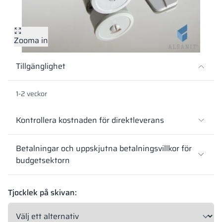
Vela
Rumsavdelare
Altus
L-formade skåp
metallskåp
Zooma in
Lamele
Bänkar och om
Tillgänglighet
Skåplås
1-2 veckor
Kontrollera kostnaden för direktleverans
Betalningar och uppskjutna betalningsvillkor för
budgetsektorn
Tjocklek på skivan: