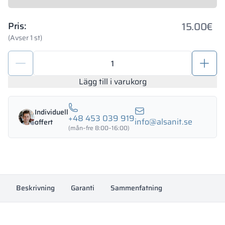
15.00
€
Pris:
(Avser 1 st)
WC-
lås
med
Lägg till i varukorg
vred
mängd
Individuell
+48 453 039 919
info@alsanit.se
offert
(mån–fre 8:00–16:00)
Beskrivning
Garanti
Sammenfatning