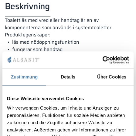
Beskrivning
Toalettlås med vred eller handtag är en av
komponenterna som används i systemtoaletter.
Produktegenskaper:
lås med nödöppningsfunktion
fungerar som handtag
öppen/stängd-funktion
avsedd för HPL- och LPW-skivor
Zustimmung
Details
Über Cookies
Garanti
Diese Webseite verwendet Cookies
Wir verwenden Cookies, um Inhalte und Anzeigen zu
personalisieren, Funktionen für soziale Medien anbieten
zu können und die Zugriffe auf unsere Website zu
Våra skåp omfattas av garanti och tillverkas i Polen av
analysieren. Außerdem geben wir Informationen zu Ihrer
material av högsta kvalitet. Tack vare detta