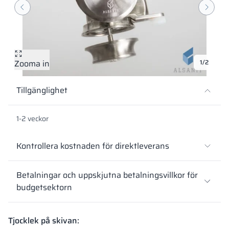
Vela
Rumsavdelare
Altus
L-formade skåp
metallskåp
Lamele
Bänkar och om
Zooma in
1/2
Skåplås
Tillgänglighet
1-2 veckor
Kontrollera kostnaden för direktleverans
Betalningar och uppskjutna betalningsvillkor för
budgetsektorn
Tjocklek på skivan: