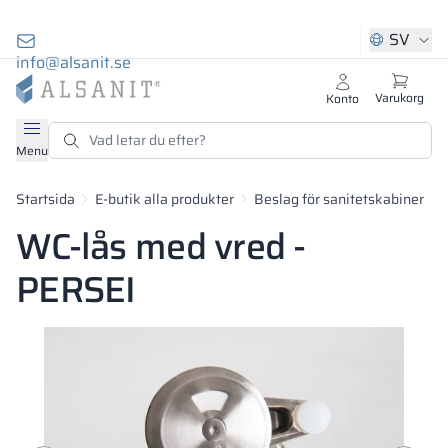
HJÄLP OCH KONTAKT
BRANSCHER
SORTIMENT
E-BUTIK
BESLAG 
INST
KO
S
S
S
SV
info@alsanit.se
Sortiment
Branscher
E-butik
Se alla
Se alla
Se alla
Se alla
Se alla
Se alla
Se alla
Se alla
Se alla
Se alla
Se alla
Varukorg
Konto
53 039 919
ch bänkar
ning
åp
e 8:00–16:00)
Menu
Combo
Receptioner
Solari
Väggbeklädnad
Beslagsset för 
Metallskåp
Förvaringsskåp
Kabiner av spån
Stålbeslag
Rengöringsmed
modulära skåp
ktsmöbler
ssänger
alskåp
Smart Locker
Startsida
E-butik alla produkter
Beslag för sanitetskabiner
Småbord
Persei
Tvättställsskivo
Metallskåp me
Skolskåp
Aluminiumbesl
WC-lås med vred -
Taurus
lsanit.se
ra kabiner
ra kabiner
HPL-skåp
Stolar och soffo
Aquari
Lätta "I"-väggar
Metallskåp me
Bassängskåp
Plastbeslag
PERSEI
lationer med HPL
branschen
 för sanitära kabiner
Artus
GRIDO Systemh
Aquari höga sto
Skiljeväggar "T" 
Metallskåp med
Personalskåp fö
HPL-skåp
Lockers
ör
Hyllor
Aquari cowboy
Duschar med dö
HPL-skåp
Skåp för sport-
Luxa
ör
g
LPW-skåp
Vanity
Lift
Omklädesrum
Träskåp