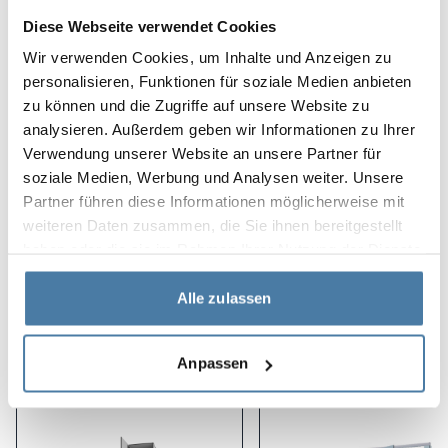
Materialen som används för att tillverka
Diese Webseite verwendet Cookies
inredningsdetaljerna är också resistenta mot låga och
Wir verwenden Cookies, um Inhalte und Anzeigen zu
höga temperaturer samt kemiska föreningar.
personalisieren, Funktionen für soziale Medien anbieten
zu können und die Zugriffe auf unsere Website zu
Projektets egenskaper:
analysieren. Außerdem geben wir Informationen zu Ihrer
modern design
Verwendung unserer Website an unsere Partner für
soziale Medien, Werbung und Analysen weiter. Unsere
exceptionell hållbarhet
Partner führen diese Informationen möglicherweise mit
omfattande tjänsteutförande
weiteren Daten zusammen, die Sie ihnen bereitgestellt
haben oder die sie im Rahmen Ihrer Nutzung der Dienste
gesammelt haben.
Produkter som används i
Alle zulassen
projektet
Anpassen