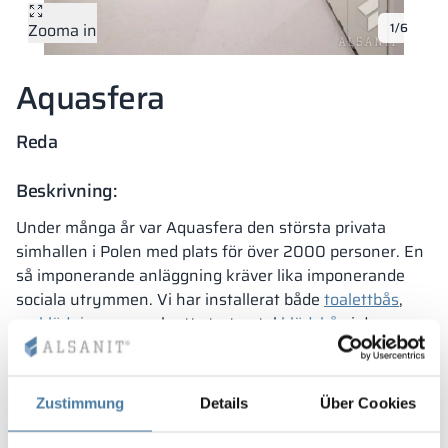
Zooma in
1/6
Vela
Rumsavdelare
Altus
L-formade skåp
metallskåp
Aquasfera
Lamele
Bänkar och om
Reda
Skåplås
Beskrivning:
Under många år var Aquasfera den största privata
simhallen i Polen med plats för över 2000 personer. En
så imponerande anläggning kräver lika imponerande
sociala utrymmen. Vi har installerat både
toalettbås
,
omklädningsrum
och ett stort antal
klädskåp
i denna
anläggning.
Vattenparken i Reda har utrustats med inredning helt
tillverkad av HPL-laminat. Både badhyttsskåp och andra
Zustimmung
Details
Über Cookies
inredningsdetaljer har vi tillverkat av HPL-skivor, som
garanterar vattentålighet och hållbarhet i många år.