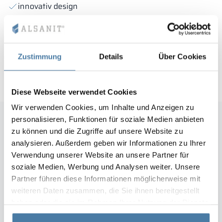
innovativ design
tidlös design
ergonomiska lösningar
exceptionell hållbarhet
Zustimmung
Details
Über Cookies
uppmärksamhet på varje detalj
Diese Webseite verwendet Cookies
Wir verwenden Cookies, um Inhalte und Anzeigen zu
personalisieren, Funktionen für soziale Medien anbieten
zu können und die Zugriffe auf unsere Website zu
analysieren. Außerdem geben wir Informationen zu Ihrer
"Alsanit är en pålitlig och tillgänglig
Verwendung unserer Website an unsere Partner für
partner med stor erfarenhet inom
soziale Medien, Werbung und Analysen weiter. Unsere
byggbranschen, med kvalificerad
Partner führen diese Informationen möglicherweise mit
personal samt tekniska och mänskliga
weiteren Daten zusammen, die Sie ihnen bereitgestellt
resurser som krävs för att genomföra
haben oder die sie im Rahmen Ihrer Nutzung der Dienste
tilldelade uppdrag."
gesammelt haben.