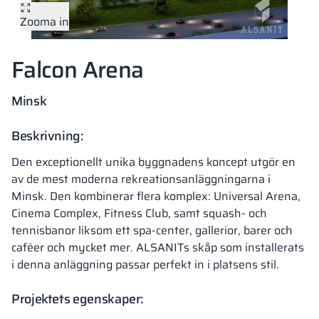
Zooma in
Vela
Rumsavdelare
Altus
L-formade skåp
metallskåp
Falcon Arena
Lamele
Bänkar och om
Minsk
Skåplås
Beskrivning:
Den exceptionellt unika byggnadens koncept utgör en
av de mest moderna rekreationsanläggningarna i
Minsk. Den kombinerar flera komplex: Universal Arena,
Cinema Complex, Fitness Club, samt squash- och
tennisbanor liksom ett spa-center, gallerior, barer och
caféer och mycket mer. ALSANITs skåp som installerats
i denna anläggning passar perfekt in i platsens stil.
Projektets egenskaper: