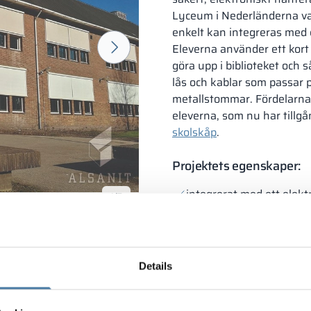
Lyceum i Nederländerna v
enkelt kan integreras med
Eleverna använder ett kort 
göra upp i biblioteket och 
lås och kablar som passar 
metallstommar. Fördelarna
eleverna, som nu har tillg
skolskåp
.
Projektets egenskaper:
integrerat med ett elek
1/7
en ergonomisk och mod
uppmärksamhet på varje
Details
jektet