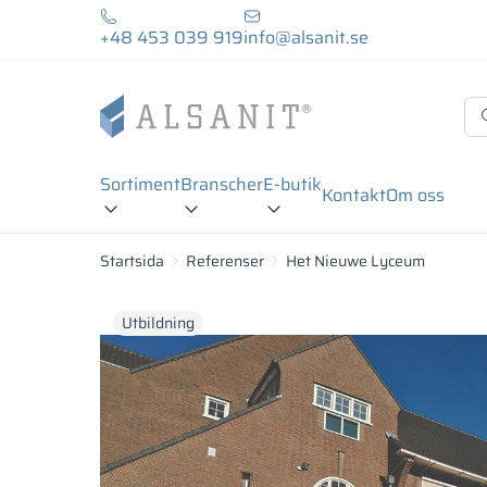
+48 453 039 919
info@alsanit.se
Sortiment
Branscher
E-butik
Kontakt
Om oss
Startsida
Referenser
Het Nieuwe Lyceum
Utbildning