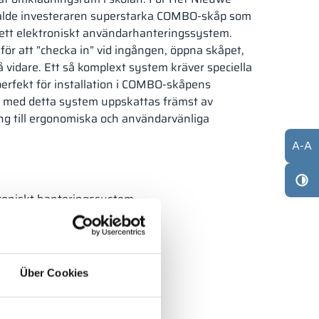
alde investeraren superstarka COMBO-skåp som
 ett elektroniskt användarhanteringssystem.
för att ”checka in” vid ingången, öppna skåpet,
så vidare. Ett så komplext system kräver speciella
perfekt för installation i COMBO-skåpens
 med detta system uppskattas främst av
ång till ergonomiska och användarvänliga
A
-
A
troniskt hanteringssystem
ern produkt
 detalj
Über Cookies