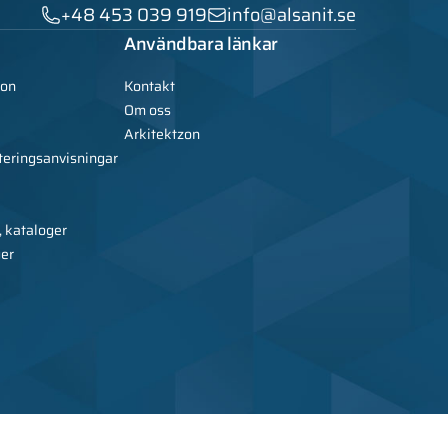
+48 453 039 919
info@alsanit.se
Användbara länkar
ion
Kontakt
Om oss
Arkitektzon
teringsanvisningar
, kataloger
ger
nit – tillverkare av metallmöbler, skåp, sanitets- och WC-kabiner