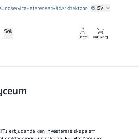
SV
Kundservice
Referenser
Råd
Arkitektzon
Sök
Konto
Varukorg
Lyceum
Ts erbjudande kan investerare skapa ett
rat omklädningsrum i skolan. För Het Nieuwe