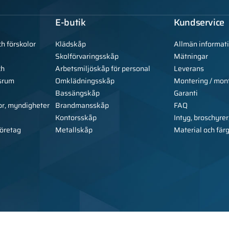
E-butik
Kundservice
ch förskolor
Klädskåp
Allmän informat
Skolförvaringsskåp
Mätningar
ch
Arbetsmiljöskåp för personal
Leverans
srum
Omklädningsskåp
Montering / mon
Bassängskåp
Garanti
or, myndigheter
Brandmansskåp
FAQ
Kontorsskåp
Intyg, broschyrer
företag
Metallskåp
Material och fär
Copyright © 2026 Alsa