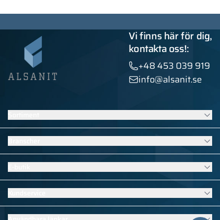
Vi finns här för dig,
kontakta oss!:
+48 453 039 919
info@alsanit.se
Sortiment
Skåp
Branscher
Sanitära kabiner
Kontraktsmöbler
Möbler för skolor och förskolor
E-butik
Installationer med HPL
Bassängutrustning
Se alla produkter
Möbler för sport- och fitnessomklädningsrum
Klädskåp
Kundservice
Hotellutrustning
Skolförvaringsskåp
Utrustning för kontor, myndigheter och institutioner
Arbetsmiljöskåp för personal
Allmän information
Industrimöbler för företag
Användbara länkar