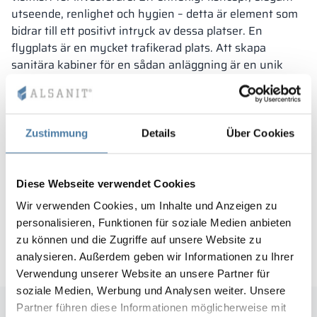
utseende, renlighet och hygien – detta är element som
bidrar till ett positivt intryck av dessa platser. En
flygplats är en mycket trafikerad plats. Att skapa
sanitära kabiner för en sådan anläggning är en unik
utmaning. Bland många anbudsgivare som deltog i
Dublin Airport-projektet valdes Alsanits LIFT-system
som referenslösning.
Zustimmung
Details
Über Cookies
Projektets egenskaper:
innovativ lösning med indragen konsol på kabinernas
Diese Webseite verwendet Cookies
framsida
Wir verwenden Cookies, um Inhalte und Anzeigen zu
exceptionell hållbarhet
personalisieren, Funktionen für soziale Medien anbieten
nyskapande design
zu können und die Zugriffe auf unsere Website zu
analysieren. Außerdem geben wir Informationen zu Ihrer
Verwendung unserer Website an unsere Partner für
soziale Medien, Werbung und Analysen weiter. Unsere
Partner führen diese Informationen möglicherweise mit