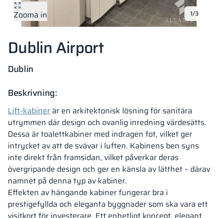
Zooma in
1/3
Vela
Rumsavdelare
Altus
L-formade skåp
metallskåp
Dublin Airport
Lamele
Bänkar och om
Dublin
Skåplås
Beskrivning:
Lift-kabiner
är en arkitektonisk lösning för sanitära
utrymmen där design och ovanlig inredning värdesätts.
Dessa är toalettkabiner med indragen fot, vilket ger
intrycket av att de svävar i luften. Kabinens ben syns
inte direkt från framsidan, vilket påverkar deras
övergripande design och ger en känsla av lätthet – därav
namnet på denna typ av kabiner.
Effekten av hängande kabiner fungerar bra i
prestigefyllda och eleganta byggnader som ska vara ett
visitkort för investerare. Ett enhetligt koncept, elegant