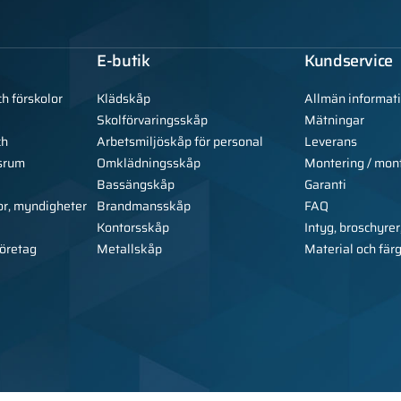
E-butik
Kundservice
ch förskolor
Klädskåp
Allmän informat
Skolförvaringsskåp
Mätningar
ch
Arbetsmiljöskåp för personal
Leverans
srum
Omklädningsskåp
Montering / mon
Bassängskåp
Garanti
or, myndigheter
Brandmansskåp
FAQ
Kontorsskåp
Intyg, broschyrer
företag
Metallskåp
Material och fär
Copyright © 2026 Alsa