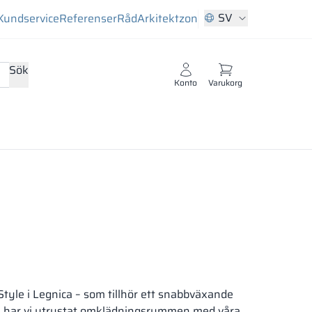
SV
Kundservice
Referenser
Råd
Arkitektzon
Sök
Konto
Varukorg
tyle i Legnica – som tillhör ett snabbväxande
 – har vi utrustat omklädningsrummen med våra