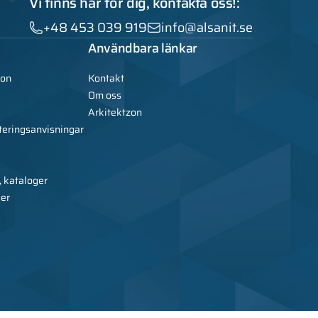
Vi finns här för dig, kontakta oss!:
+48 453 039 919
info@alsanit.se
Användbara länkar
ion
Kontakt
Om oss
Arkitektzon
teringsanvisningar
, kataloger
ger
nit – tillverkare av metallmöbler, skåp, sanitets- och WC-kabiner