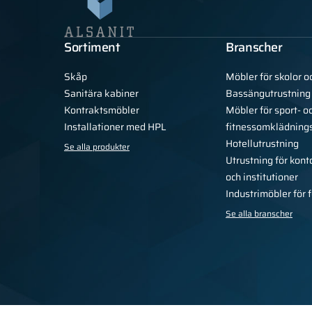
Sortiment
Branscher
Skåp
Möbler för skolor o
Sanitära kabiner
Bassängutrustning
Kontraktsmöbler
Möbler för sport- o
Installationer med HPL
fitnessomklädning
Hotellutrustning
Se alla produkter
Utrustning för kont
och institutioner
Industrimöbler för 
Se alla branscher
Integritetspolicy
Regler
För pressen