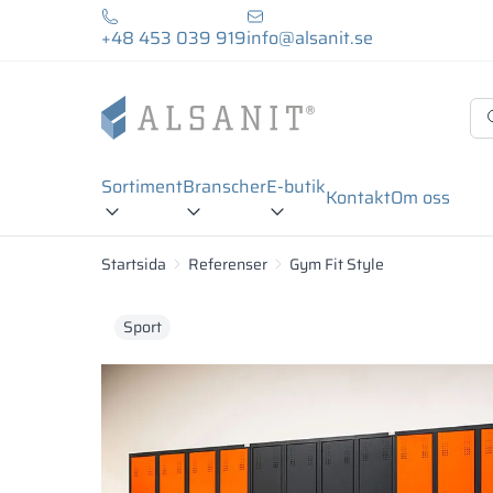
+48 453 039 919
info@alsanit.se
Sortiment
Branscher
E-butik
Kontakt
Om oss
Startsida
Referenser
Gym Fit Style
Sport