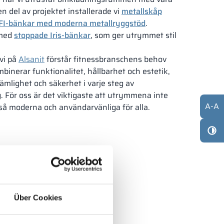
 del av projektet installerade vi
metallskåp
FI-bänkar med moderna metallryggstöd
.
 med
stoppade Iris-bänkar
, som ger utrymmet stil
 vi på
Alsanit
förstår fitnessbranschens behov
binerar funktionalitet, hållbarhet och estetik,
ämlighet och säkerhet i varje steg av
För oss är det viktigaste att utrymmena inte
A
-
A
kså moderna och användarvänliga för alla.
g till fitnessbranschen
sign
Über Cookies