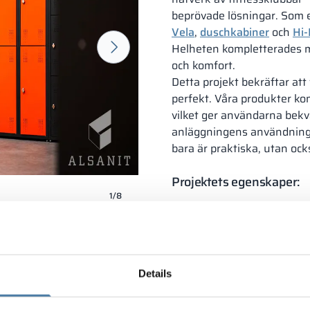
beprövade lösningar. Som en
Vela
,
duschkabiner
och
Hi-
Helheten kompletterades
och komfort.
Detta projekt bekräftar att
perfekt. Våra produkter kom
vilket ger användarna bekv
anläggningens användning. 
bara är praktiska, utan oc
Projektets egenskaper:
1/8
hållbarhet och anpassnin
modern och enhetlig de
användarkomfort
Details