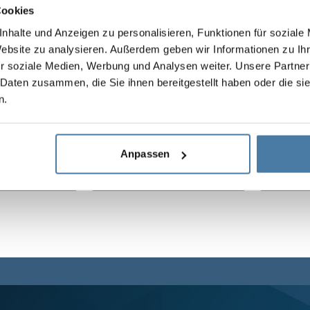
jektet
Cookies
nhalte und Anzeigen zu personalisieren, Funktionen für soziale
Website zu analysieren. Außerdem geben wir Informationen zu I
r soziale Medien, Werbung und Analysen weiter. Unsere Partner
 Daten zusammen, die Sie ihnen bereitgestellt haben oder die s
n.
L-
Anpassen
I"
HI-FI
IRIS