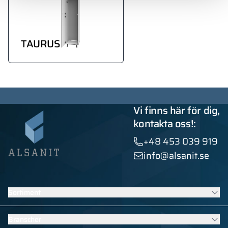
TAURUS
Vi finns här för dig,
kontakta oss!:
+48 453 039 919
info@alsanit.se
Sortiment
Skåp
Branscher
Sanitära kabiner