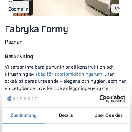
Zooma in
1/6
Vela
Rumsavdelare
Altus
L-formade skåp
metallskåp
Fabryka Formy
Lamele
Bänkar och om
Poznan
Skåplås
Beskrivning:
Vi satsar inte bara på funktionell konstruktion och
utrustning av
skåp för sportomklädningsrum
, utan
också på deras utseende – elegans och hygien, som har
en betydande inverkan på anläggningens rykte.
Fabryka Formy är ett nätverk av klubbar som
uppmuntrar användare till en hälsosam livsstil: ”På
Fabryka Formy tror vi att i en frisk kropp bor en frisk
Zustimmung
Details
Über Cookies
själ, därför uppmuntrar vi till en hälsosam livsstil för
både barn, vuxna och seniorer.” Ur vårt perspektiv –
presenterar sig som ett nätverk som ser till att man kan