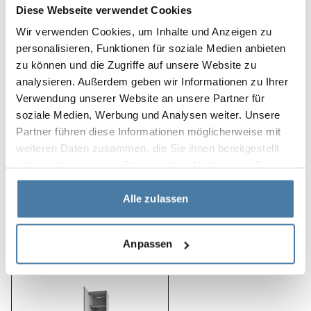
Diese Webseite verwendet Cookies
ta hand om sin form i klubben under mycket bekväma
förhållanden.
Wir verwenden Cookies, um Inhalte und Anzeigen zu
personalisieren, Funktionen für soziale Medien anbieten
Projektets egenskaper:
zu können und die Zugriffe auf unsere Website zu
analysieren. Außerdem geben wir Informationen zu Ihrer
modern design
Verwendung unserer Website an unsere Partner für
exceptionell hållbarhet
soziale Medien, Werbung und Analysen weiter. Unsere
Partner führen diese Informationen möglicherweise mit
lätt att hålla rent
weiteren Daten zusammen, die Sie ihnen bereitgestellt
haben oder die sie im Rahmen Ihrer Nutzung der Dienste
gesammelt haben.
Produkter som används i
Alle zulassen
projektet
Anpassen